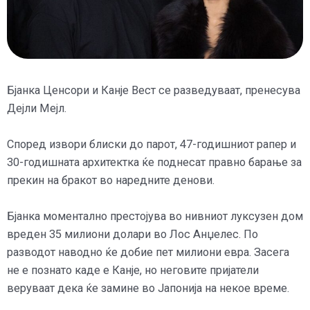
Бјанка Ценсори и Канје Вест се разведуваат, пренесува
Дејли Мејл.
Според извори блиски до парот, 47-годишниот рапер и
30-годишната архитектка ќе поднесат правно барање за
прекин на бракот во наредните денови.
Бјанка моментално престојува во нивниот луксузен дом
вреден 35 милиони долари во Лос Анџелес. По
разводот наводно ќе добие пет милиони евра. Засега
не е познато каде е Канје, но неговите пријатели
веруваат дека ќе замине во Јапонија на некое време.