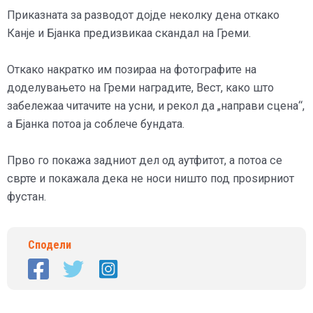
Приказната за разводот дојде неколку дена откако
Канје и Бјанка предизвикаа скандал на Греми.
Откако накратко им позираа на фотографите на
доделувањето на Греми наградите, Вест, како што
забележаа читачите на усни, и рекол да „направи сцена“,
а Бјанка потоа ја соблече бундата.
Прво го покажа задниот дел од аутфитот, а потоа се
сврте и покажала дека не носи ништо под проѕирниот
фустан.
Сподели