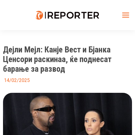
Skip
to
content
Mai
Me
Дејли Мејл: Канје Вест и Бјанка
Ценсори раскинаа, ќе поднесат
барање за развод
14/02/2025