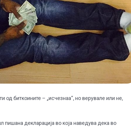
и од биткоините – „исчезнаа“, но верувале или не,
ил пишана декларација во која наведува дека во