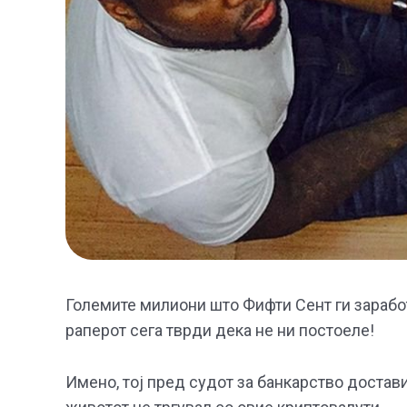
Големите милиони што Фифти Сент ги заработ
раперот сега тврди дека не ни постоеле!
Имено, тој пред судот за банкарство достав