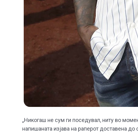
„Никогаш не сум ги поседувал, ниту во момен
напишаната изјава на раперот доставена до 