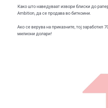
Како што наведуваат извори блиски до раперо
Ambition, да се продава во биткоини.
Ако се верува на приказните, тој заработил 
милиони долари!