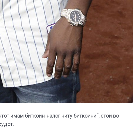
тот имам биткоин-налог ниту биткоини“, стои во
судот.