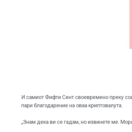
И самиот Фифти Сент своевремено преку со
пари благодарение на оваа криптовалута.
„Знам дека ви се гадам, но извинете ме. Мора