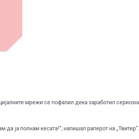
цијалните мрежи се пофалил дека заработил сериозн
м да ја полнам кесата!“, напишал раперот на „Твитер“