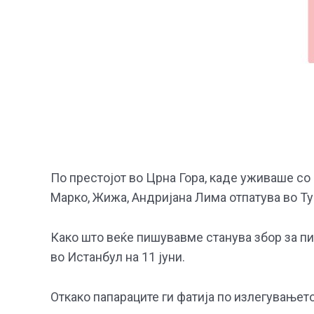
По престојот во Црна Гора, каде уживаше со 
Марко, Жижа, Андријана Лима отпатува во Тур
Како што веќе пишувавме станува збор за пис
во Истанбул на 11 јуни.
Откако папараците ги фатија по излегувањет