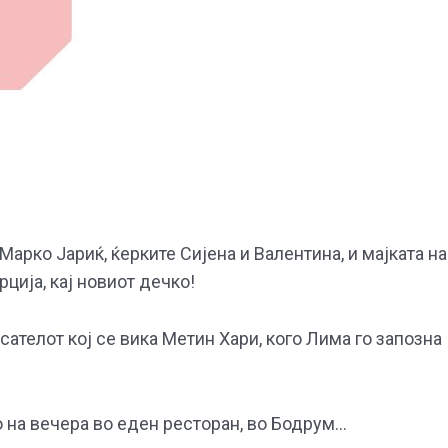
Марко Јариќ, ќерките Сијена и Валентина, и мајката на
ција, кај новиот дечко!
ателот кој се вика Метин Хари, кого Лима го запозна
о на вечера во еден ресторан, во Бодрум…