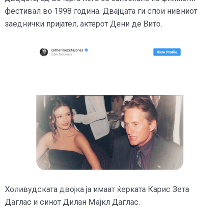
фестивал во 1998 година. Двајцата ги спои нивниот
заеднички пријател, актерот Дени де Вито.
Холивудската двојка ја имаат ќерката Карис Зета
Даглас и синот Дилан Мајкл Даглас.