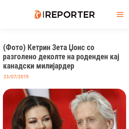
Skip
to
content
Mai
Me
(Фото) Кетрин Зета Џонс со
разголено деколте на роденден кај
канадски милијардер
23/07/2019