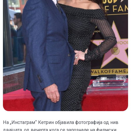
На „Инстаграм“ Кетрин објавила фотографија од нив
двајцата, од вечерта кога се запознале на филмски