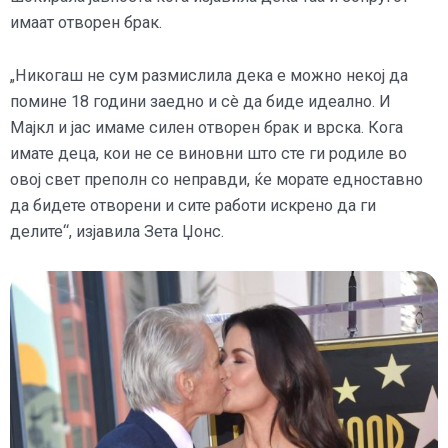
имаат отворен брак.
„Никогаш не сум размислила дека е можно некој да
помине 18 години заедно и сè да биде идеално. И
Мајкл и јас имаме силен отворен брак и врска. Кога
имате деца, кои не се виновни што сте ги родиле во
овој свет преполн со неправди, ќе морате едноставно
да бидете отворени и сите работи искрено да ги
делите“, изјавила Зета Џонс.