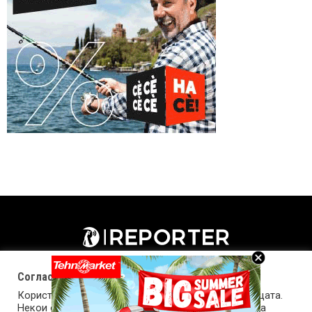
Согласност за колачиња (cookies)
Користиме колачиња за оптимизирање на страницата.
Некои од колачињата се од суштинско значење за