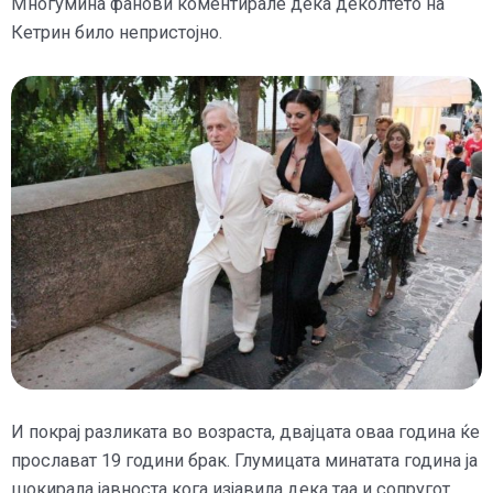
Многумина фанови коментирале дека деколтето на
Кетрин било непристојно.
И покрај разликата во возраста, двајцата оваа година ќе
прослават 19 години брак. Глумицата минатата година ја
шокирала јавноста кога изјавила дека таа и сопругот