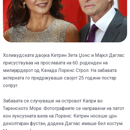
Холивудската двојка Кетрин Зета Џонс и Мајкл Даглас
присуствуваа на прославата на 60. роденден на
милијардерот од Канада Лоренс Строл. На забавата
актерката го придржуваше својот 25 години постар
сопруг.
Забавата се случуваше на островот Капри во
Тиренското Море. Фотографиите се направени на патот
кон луксузната вила на Лоренс. Кетрин носеше црн
деколтиран фустан, додека Даглас имаше бел костум.