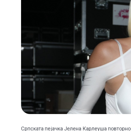
Српската пејачка Јелена Карлеуша повторно