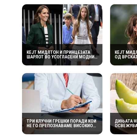
КЕЈТ МИДЛТОН И ПРИНЦЕЗАТА
КЕЈТ МИД
ШАРЛОТ ВО УСОГЛАСЕНИ МОДНИ
ОД ВРСКА
КОМБИНАЦИИ НА ИГРИТЕ НА
ВИЛИЈАМ 
КОМОНВЕЛТОТ – КРАЛСКОТО
ПРЕДУПРЕ
СЕМЕЈСТВО ГО ПРИВЛЕЧЕ
ВО ПОГРЕ
ЦЕЛОТО ВНИМАНИЕ
ТРИ КЛУЧНИ ГРЕШКИ ПОРАДИ КОИ
ДИЊАТА Н
НЕ ГО ПРЕПОЗНАВАМЕ ВИСОКИОТ
ОСВЕЖУВА
КРВЕН ПРИТИСОК
И ПРОТИВ
ТЕЧНОСТИ