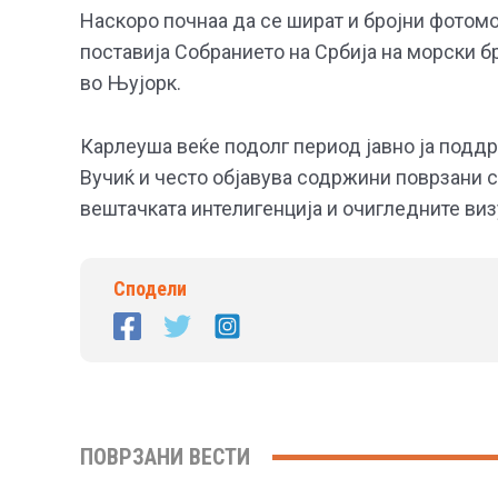
Наскоро почнаа да се шират и бројни фотом
поставија Собранието на Србија на морски бр
во Њујорк.
Карлеуша веќе подолг период јавно ја подд
Вучиќ и често објавува содржини поврзани со
вештачката интелигенција и очигледните визу
Сподели
ПОВРЗАНИ ВЕСТИ