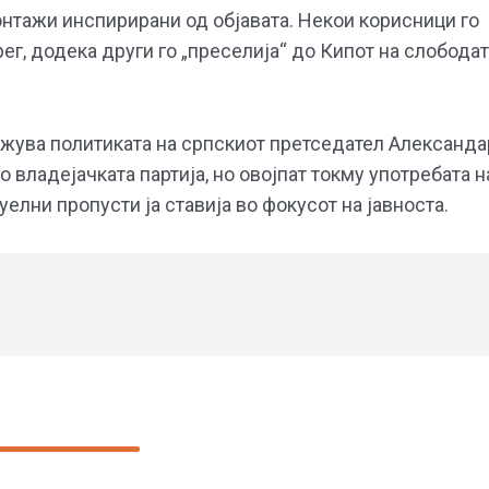
онтажи инспирирани од објавата. Некои корисници го
ег, додека други го „преселија“ до Кипот на слобода
ржува политиката на српскиот претседател Александа
 владејачката партија, но овојпат токму употребата н
елни пропусти ја ставија во фокусот на јавноста.