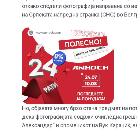
откако сподели фотографија направена со ве
на Српската напредна странка (СНС) во Белг
Но, објавата многу брзо стана предмет на п
дека фотографијата содржи очигледна грешка
Александар“ и споменикот на Вук Караџиќ, в