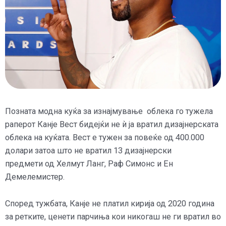
Позната модна куќа за изнајмување облека го тужела
раперот Канје Вест бидејќи не ѝ ја вратил дизајнерската
облека на куќата. Вест е тужен за повеќе од 400.000
долари затоа што не вратил 13 дизајнерски
предмети
од Хелмут Ланг, Раф Симонс и Ен
Демелемистер.
Според тужбата, Канје не платил кирија од 2020 година
за ретките, ценети парчиња кои никогаш не ги вратил во