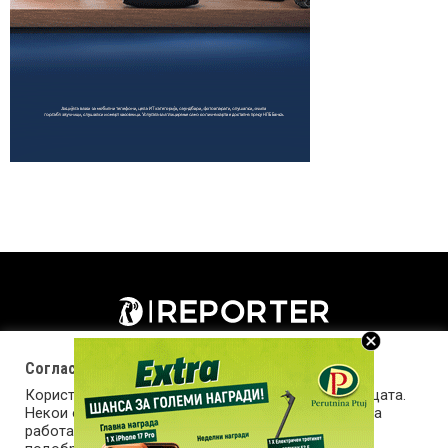
Согласност за колачиња (cookies)
Користиме колачиња за оптимизирање на страницата.
Некои од колачињата се од суштинско значење за
работата на страницата, а други помагаат да ја