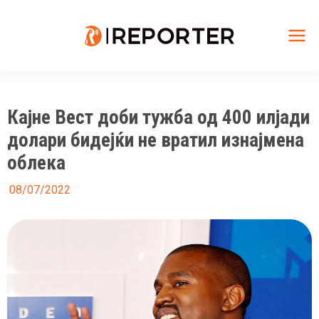
Skip
to
content
Mai
Me
Кајне Вест доби тужба од 400 илјади
долари бидејќи не вратил изнајмена
облека
08/07/2022