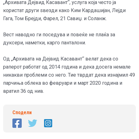
„Архивата Дејвид Касавант“, услуга која често ја
користат други ѕвезди како Ким Кардашијан, Лејди
Гага, Том Брејди, Фарел, 21 Савиџ. и Соланж.
Вест наводно ги поседува и повеќе не плаќа за
дуксери, наметки, карго панталони.
Од „Архивата на Дејвид Касавант“ велат дека со
раперот работат од 2014 година и дека досега немале
никакви проблеми со него. Тие тврдат дека изнајмил 49
парчиња облека во февруари и март 2020 година и
вратил 36 од нив.
Сподели