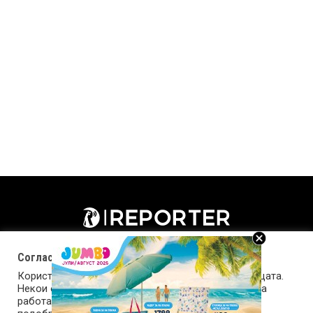
Согласност за колачиња (cookies)
Користиме колачиња за оптимизирање на страницата.
Некои од колачињата се од суштинско значење за
работата на страницата, а други помагаат да ја