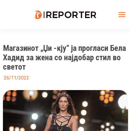
Skip
to
content
Mai
Me
Магазинот „Џи -кју“ ја прогласи Бела
Хадид за жена со најдобар стил во
светот
26/11/2022