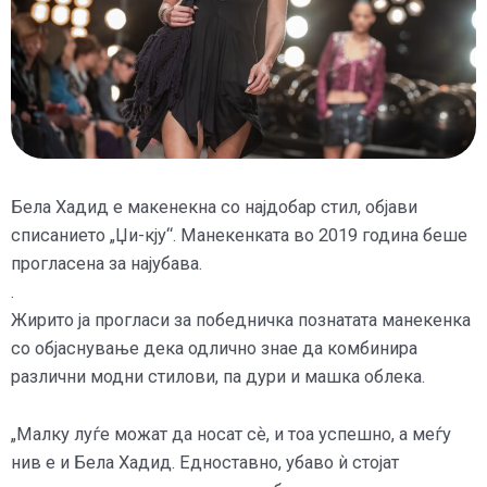
Бела Хадид е макенекна со најдобар стил, објави
списанието „Џи-кју“. Манекенката во 2019 година беше
прогласена за најубава.
.
Жирито ја прогласи за победничка познатата манекенка
со објаснување дека одлично знае да комбинира
различни модни стилови, па дури и машка облека.
„Малку луѓе можат да носат сѐ, и тоа успешно, а меѓу
нив е и Бела Хадид. Едноставно, убаво ѝ стојат