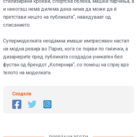
стилизирани кроеви, спортска облека, машки парчиња, а
и никогаш нема дилема дека нема да може да ѝ
претстави нешто на публиката“, наведуваат од
списанието.
Супермоделката неодамна имаше импресивен настап
на модна ревија во Париз, кога се појави по гаќички, а
дизајнерите пред публиката создадоа уникатен бел
фустан од брендот „Копернија“, со помош на спреј врз
телото на моделката.
Сподели