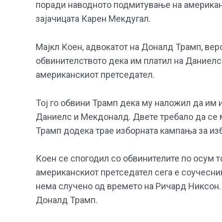
поради наводното подмитување на американ
зајачицата Карен Мекдугал.
Мајкл Коен, адвокатот на Доналд Трамп, веро
обвинителството дека им платил на Даниелс 
американскиот претседател.
Тој го обвини Трамп дека му наложил да им 
Даниелс и Мекдоналд. Двете требало да се м
Трамп додека трае изборната кампања за изб
Коен се спогодил со обвинителите по осум т
американскиот претседател сега е соучесник
нема случено од времето на Ричард Никсон.
Доналд Трамп.