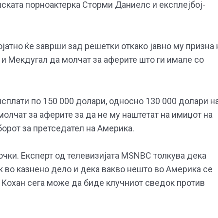
ската порноактерка Сторми Даниелс и експлејбој-
јатно ќе заврши зад решетки откако јавно му призна 
и Мекдугал да молчат за аферите што ги имале со
исплати по 150 000 долари, односно 130 000 долари н
олчат за аферите за да не му наштетат на имиџот на
орот за претседател на Америка.
очки. Експерт од телевизијата MSNBC толкува дека
 во казнено дело и дека вакво нешто во Америка се
 Кохан сега може да биде клучниот сведок против