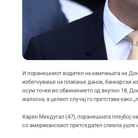
И поранешниот водител на кампањата на Дон
избегнување на плаќање данок, банкарски и
осум точки во обвинението од вкупно 18, До
жалосна, а целиот случај го претстави како „
Карен Мекдугал (47), поранешната плејбој-за
со американскиот претседател спиела уште н