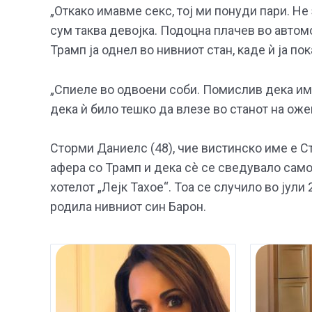
„Откако имавме секс, тој ми понуди пари. Не
сум таква девојка. Подоцна плачев во автомо
Трамп ја однел во нивниот стан, каде ѝ ја п
„Спиеле во одвоени соби. Помислив дека има
дека ѝ било тешко да влезе во станот на ож
Сторми Даниелс (48), чие вистинско име е 
афера со Трамп и дека сè се сведувало само
хотелот „Лејк Тахое“. Тоа се случило во јули
родила нивниот син Барон.