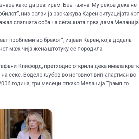
 знаев како да реагирам. Бев тажна. Му реков дека не
билот“, низ солзи ја раскажува Карен ситуацијата ког
окажал спалната соба на сегашната прва дама Меланија
ат проблеми во бракот“, изјави Карен, која додала
енет маж чија жена штотуку се породила.
Стефани Клифорд, претходно открила дека имала крат
 на секс. Воделе љубов во неговиот вип-апартман во
 2006 година, три месеци откако Меланија Трамп го