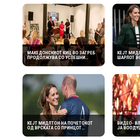
МАКЕДОНСКИОТ КИЦ ВО ЗАГРЕБ
КЕЈТ МИД
ПРОДОЛЖУВА СО УСПЕШНИ
ШАРЛОТ В
КУЛТУРНИ НАСТАНИ – ГОЛЕМ
КОМБИНАЦ
ИНТЕРЕС ЗА „ИСТОРИЈА НА
КОМОНВЕЛ
МАКЕДОНСКАТА РОК МУЗИКА“
СЕМЕЈСТВ
ЦЕЛОТО В
КЕЈТ МИДЛТОН НА ПОЧЕТОКОТ
ВИДЕО- В
ОД ВРСКАТА СО ПРИНЦОТ
ЈА ВООДУ
ВИЛИЈАМ ДОБИЛА НЕПРИЈАТНО
2.500 ПО
ПРЕДУПРЕДУВАЊЕ: „СЕ МАЖИШ
СПЕКТАКЛ