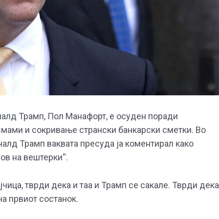
алд Трамп, Пол Манафорт, е осуден поради
змами и сокривање странски банкарски сметки. Во
налд Трамп ваквата пресуда ја коментирал како
лов на вештерки“.
јчица, тврди дека и таа и Трамп се сакале. Тврди дека
а првиот состанок.