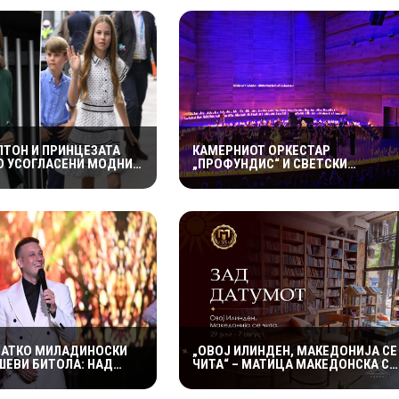
ЛТОН И ПРИНЦЕЗАТА
КАМЕРНИОТ ОРКЕСТАР
О УСОГЛАСЕНИ МОДНИ
„ПРОФУНДИС“ И СВЕТСКИ
ИИ НА ИГРИТЕ НА
ПОЗНАТИОТ ВИОЛИНИСТ СТЕФАН
ТОТ – КРАЛСКОТО
МИЛЕНКОВИЌ СО СПЕКТАКУЛАРЕН
О ГО ПРИВЛЕЧЕ
„CANDLELIGHT“ КОНЦЕРТ НА
НИМАНИЕ
„ОХРИДСКО ЛЕТО“
ЛАТКО МИЛАДИНОСКИ
„ОВОЈ ИЛИНДЕН, МАКЕДОНИЈА СЕ
ШЕВИ БИТОЛА: НАД
ЧИТА“ – МАТИЦА МАКЕДОНСКА СО
СЕТИТЕЛИ УЖИВАА ВО
БОГАТА 10-ДНЕВНА КНИЖЕВНА
ОТ ВО ХЕРАКЛЕЈА
ПРОГРАМА