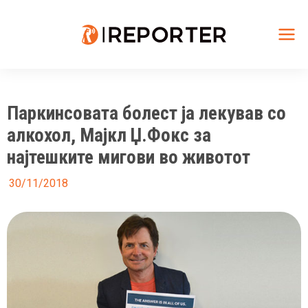
Skip
to
content
Mai
Me
Паркинсовата болест ја лекував со
алкохол, Мајкл Џ.Фокс за
најтешките мигови во животот
30/11/2018