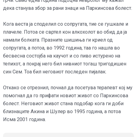
грчи. Само една година подоцна невролог му кажал
дека станува збор за рани знаци на Паркинсова болест.
Кога веста ја споделил со сопругата, тие се гушкале и
плачеле. Потоа се свртел кон алкохолот во обид да ја
намали болката. Празните шишиња ги криел од
сопругата, а потоа, во 1992 година, таа го нашла во
бесвесна состојба на каучот и со пиво истурено на
тепихот, а покрај него бил нивниот тогаш тригодишен
син Сем. Тоа бил неговиот последен пијалак.
Откако се отрезнил, почнал да посетува терапевт кој му
помогнал да го прифати новиот живот со Паркинсова
болест. Неговиот живот стана подобар кога ги доби
близнаците Акина и Шулер во 1995 година, а потоа
Исма 2001 година.