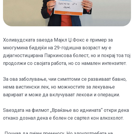
Холивудската ѕвезда Мајкл Џ.Фокс е пример за
многумина бидејќи на 29-годишна возраст му е
дијагностицирана Паркинсова болест, но и покрај тоа тој
продолжи со својата работа, но со намален интензитет.
За ова заболување, чии симптоми се развиваат бавно,
нема вистински лек, но можностите за лекување
варираат и може да вклучуваат лекови и операции.
Ѕвездата на филмот „Враќање во иднината“ откри дека
откако дознал дека е болен се свртел кон алкохолот.
„Почнав да пијам премногу. Но злоупотребата на