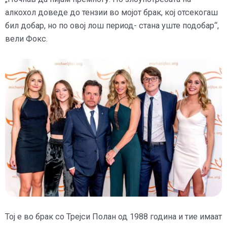
алкохол доведе до тензии во мојот брак, кој отсекогаш
бил добар, но по овој лош период- стана уште подобар“,
вели Фокс.
Тој е во брак со Трејси Полан од 1988 година и тие имаат