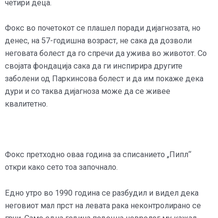
четири деца.
Фокс во почетокот се плашел поради дијагнозата, но
денес, на 57-годишна возраст, не сака да дозволи
неговата болест да го спречи да ужива во животот. Со
својата фондација сака да ги инспирира другите
заболени од Паркинсова болест и да им покаже дека
дури и со таква дијагноза може да се живее
квалитетно.
Фокс претходно оваа година за списанието „Пипл“
откри како сето тоа започнало.
Едно утро во 1990 година се разбудил и видел дека
неговиот мал прст на левата рака неконтролирано се