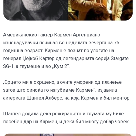
Американскиот актер Кармен Аргенциано
изненадувачки починал во неделата вечерта на 75
годишна возраст. Кармен е познат по улогите на
генерал Џејкоб Картер од легендарната серија Stargate
SG-1, а глумеше и во „Кум 2“.
„Срцето ми е скршено, а очите уморени од плачење
затоа што синоќа го изгубивме Кармен“, изјавила
актерката Шантел Алберс, на која Кармен и бил ментор.
Шантел додала дека режирањето и глумата му биле
посебен дар на Кармен, и дека бил многу добар човек.