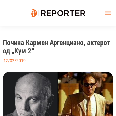
Skip
to
content
Mai
Me
Почина Кармен Аргенциано, актерот
од „Кум 2“
12/02/2019