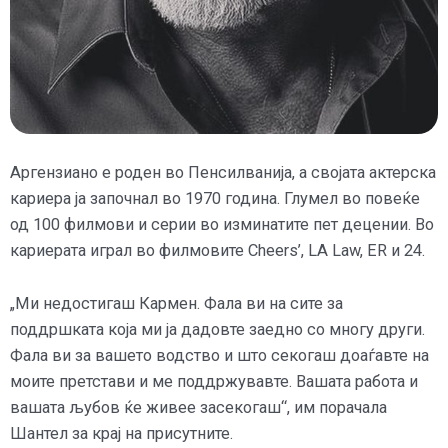
Аргензиано е роден во Пенсилванија, а својата актерска
кариера ја започнал во 1970 година. Глумел во повеќе
од 100 филмови и серии во изминатите пет децении. Во
кариерата играл во филмовите Cheers’, LA Law, ER и 24.
„Ми недостигаш Кармен. Фала ви на сите за
поддршката која ми ја дадовте заедно со многу други.
Фала ви за вашето водство и што секогаш доаѓавте на
моите претстави и ме поддржувавте. Вашата работа и
вашата љубов ќе живее засекогаш“, им порачала
Шантел за крај на присутните.