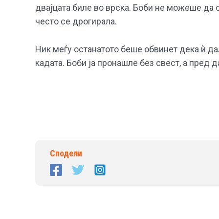
двајцата биле во врска. Боби не можеше да с
често се дрогирала.
Ник меѓу останатото беше обвинет дека ѝ да
кадата. Боби ја пронашле без свест, а пред 
Сподели