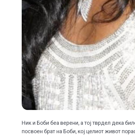
Ник и Боби беа верени, а тој тврдел дека би
посвоен брат на Боби, кој целиот живот порас