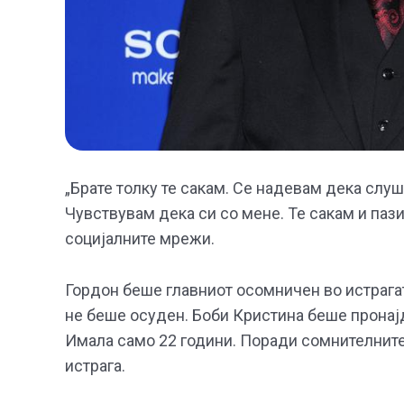
„Брате толку те сакам. Се надевам дека слуш
Чувствувам дека си со мене. Те сакам и пази
социјалните мрежи.
Гордон беше главниот осомничен во истрагата
не беше осуден. Боби Кристина беше пронајде
Имала само 22 години. Поради сомнителните
истрага.