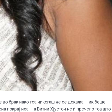
ле во брак иако тоа никогаш не се докажа. Ник беше
на покрај неа. На Витни Хјустон не ѝ пречело тоа што