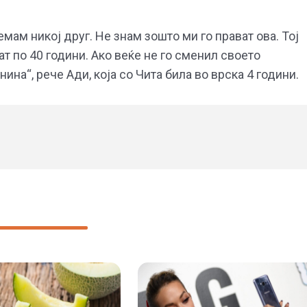
Немам никој друг. Не знам зошто ми го прават ова. Тој
т по 40 години. Ако веќе не го сменил своето
ина“, рече Ади, која со Чита била во врска 4 години.