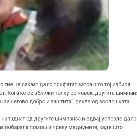
о тие не сакаат да го прифатат затоа што тој избира
т. Кога ќе се зближи толку со човек, другите шимпан
н за негово добро и заштита“, рекле од зоолошката.
 нападнат од другите шимпанза и едвај успеале да го
Таа побарала помош и преку медиумите, каде што