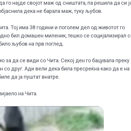
 го најде својот маж од сништата, па решила да си ј
објаснила дека не барала маж, туку љубов.
та. Тој има 38 години и поголем дел од животот го
одно бил домашен миленик, тешко се социјализирал с
било љубов на прв поглед.
 за да се види со Чита. Секој ден го бацувала преку
 со друг. Ади вели дека била пресреќна како да е на
иле да ја пуштат внатре.
ијаело на Чита.