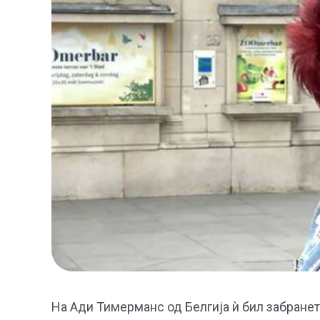
На Ади Тимерманс од Белгија ѝ бил забранет