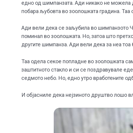
едно од шимпанзата. Ади никако не можела да
побара љубовта во зоолошката градина. Таа 
Ади вели дека се заљубила во шимпанзото Чи
поминал во зоолошката. Но, затоа што претх
другите шимпанза. Ади вели дека за неа тоа 
Таа одела секое попладне во зоолошката само
заштитното стакло и си се поздравувале еден
седмото небо. Но, едно утро вработените одб
И објасниле дека нејзиното друштво лошо вл