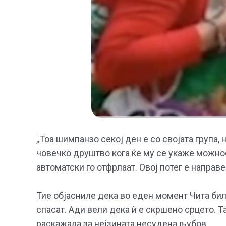
„Тоа шимпанзо секој ден е со својата група, н
човечко друштво кога ќе му се укаже можнос
автоматски го отфрлаат. Овој потег е направе
Тие објасниле дека во еден момент Чита бил
спасат. Ади вели дека ѝ е скршено срцето. 
раскажала за нејзината несудена љубов.