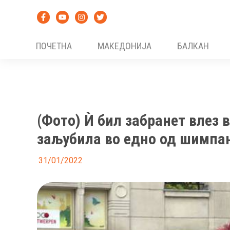
Skip
to
content
ПОЧЕТНА
МАКЕДОНИЈА
БАЛКАН
(Фото) Ѝ бил забранет влез 
заљубила во едно од шимпа
31/01/2022