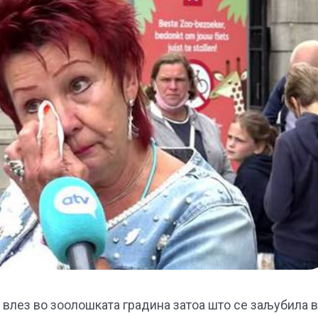
 влез во зоолошката градина затоа што се заљубила 