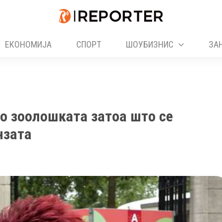
ЕКОНОМИЈА
СПОРТ
ШОУБИЗНИС
ЗА
во зоолошката затоа што се
нзата