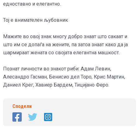
едноставно и елегантно.
Тој е внимателен љубовник
Мажите во овој знак многу добро знаат што сакаат и
што им се допаѓа на жените, па затоа знаат како да ја
шармираат жената со својата елегантна машкост.
Познат личности во знакот риби: Адам Левин,
Алесандро Гасман, Бенисио дел Торо, Крис Мартин,
Даниел Крег, Хавиер Бардем, Тицијано Феро.
Сподели