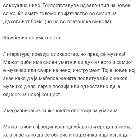
сексуално ниво. Тој претставува идеален тип на човек
со кој ќе имате големо пријателство во склоп на
„духовниот брак“ (но не во платонска смисла).
Вљубеник во уметноста
Литература, поезија, сликарство, но пред сè музика!
Мажот риби има силен уметнички дух и често и самиот
е музичар или свири на некој инструмент. Тој е човек кој
знае како да ја маѓепса жената посветувајќи ѝ некое
музичко дело, парче поезија или едноставно да ја
однесе на некој концерт.
Има разбирање за женската опсесија за убавина
Мажот риби е фасциниран од убавата и средена жена,
која знае како да се облече и нашминка и да изгледа