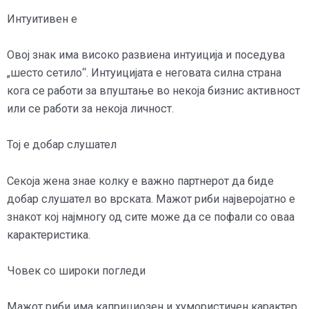
Интуитивен е
Овој знак има високо развиена интуиција и поседува
„шесто сетило“. Интуицијата е неговата силна страна
кога се работи за впуштање во некоја бизнис активност
или се работи за некоја личност.
Тој е добар слушател
Секоја жена знае колку е важно партнерот да биде
добар слушател во врската. Мажот риби најверојатно е
знакот кој најмногу од сите може да се пофали со оваа
карактеристика.
Човек со широки погледи
Мажот риби има каприциозен и хумористичен карактер.