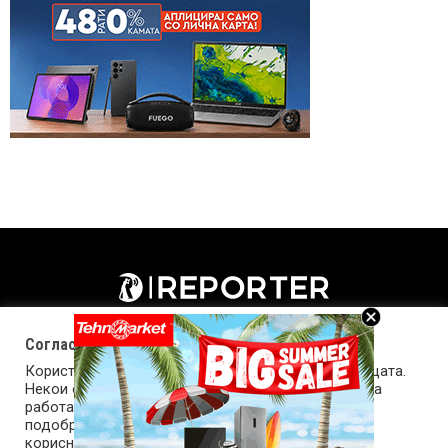
Согласност за колачиња (cookies)
Користиме колачиња за оптимизирање на страницата.
Некои од колачињата се од суштинско значење за
работата на страницата, а други помагаат да ја
подобриме оваа интернет страница и вашето
корисничко искуство. Напомена: задолжителните