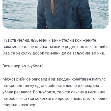
Чувствителни, љубезни и внимателни кон жените –
вака може да се опишат мажите родени во знакот риби.
Ова се неколку добри причини да се заљубите во нив.
Визионер во љубовта
Мажот риби се раководи од вроден креативен импулс,
поткрепен токму од способноста лесно да создава
убава реалност. Во љубовта, својата сакана и нејзините
потреби ги става секогаш во преден план, што го прави
совршен партнер.