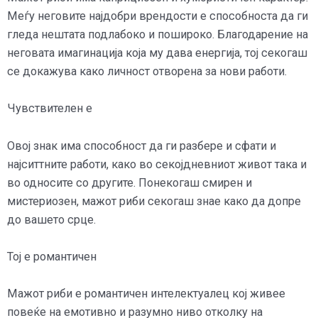
Меѓу неговите најдобри врендости е способноста да ги
гледа нештата подлабоко и пошироко. Благодарение на
неговата имагинација која му дава енергија, тој секогаш
се докажува како личност отворена за нови работи.
Чувствителен е
Овој знак има способност да ги разбере и сфати и
најситтните работи, како во секојдневниот живот така и
во односите со другите. Понекогаш смирен и
мистериозен, мажот риби секогаш знае како да допре
до вашето срце.
Тој е романтичен
Мажот риби е романтичен интелектуалец кој живее
повеќе на емотивно и разумно ниво отколку на