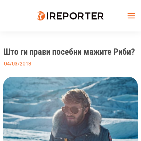
Skip
to
content
Mai
Me
Што ги прави посебни мажите Риби?
04/03/2018