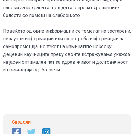
насоки за исхрана со цел да се спречат хроничните
болести со помош на слабеењето.
Повеќето од овие информации се темелат на застарени,
ненаучни информации или по потреба информации за
самопромоција. Во текот на изминатите неколку
децении научниците преку своите истражувања укажаа
на јасен оптимален пат за здрав живот и долговечност
и превенција од болести.
Сподели