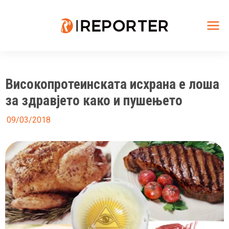
Skip
to
content
Mai
Me
Високопротеинската исхрана е лоша
за здравјето како и пушењето
09/03/2018