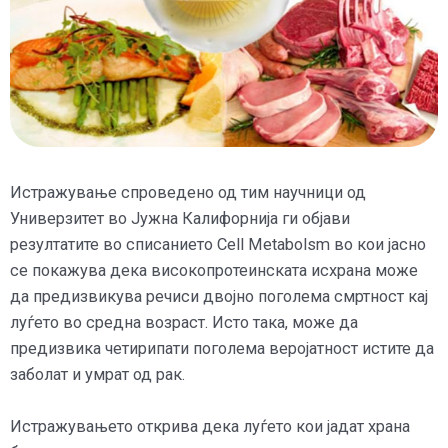
Истражување спроведено од тим научници од
Универзитет во Јужна Калифорнија ги објави
резултатите во списанието Cell Metabolsm во кои јасно
се покажува дека високопротеинската исхрана може
да предизвикува речиси двојно поголема смртност кај
луѓето во средна возраст. Исто така, може да
предизвика четирипати поголема веројатност истите да
заболат и умрат од рак.
Истражувањето открива дека луѓето кои јадат храна