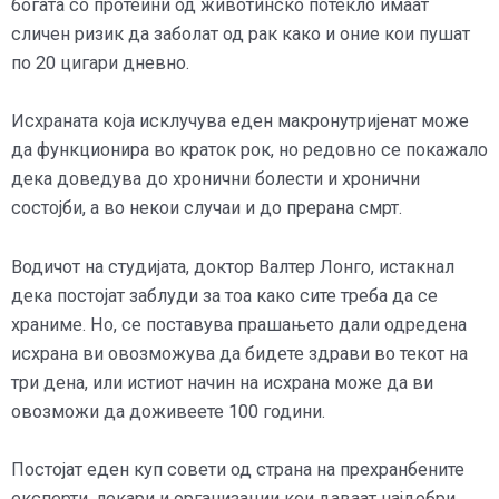
богата со протеини од животинско потекло имаат
сличен ризик да заболат од рак како и оние кои пушат
по 20 цигари дневно.
Исхраната која исклучува еден макронутријенат може
да функционира во краток рок, но редовно се покажало
дека доведува до хронични болести и хронични
состојби, а во некои случаи и до прерана смрт.
Водичот на студијата, доктор Валтер Лонго, истакнал
дека постојат заблуди за тоа како сите треба да се
храниме. Но, се поставува прашањето дали одредена
исхрана ви овозможува да бидете здрави во текот на
три дена, или истиот начин на исхрана може да ви
овозможи да доживеете 100 години.
Постојат еден куп совети од страна на прехранбените
експерти, лекари и организации кои даваат најдобри