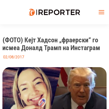
Skip
to
content
Mai
Me
(ФОТО) Кејт Хадсон „фраерски“ го
исмеа Доналд Трамп на Инстаграм
02/08/2017