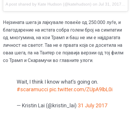
A post shared by Kate Hudson (@katehudson) on
Jul 31, 2017 at 1:07pm PDT
Нејзината шега ја лајкувале повеќе од 250.000 луѓе, и
благодарение на истата собра голем број на симпатии
од многумина, на кои Трамп и баш не им е најдрагата
личност на светот. Таа не е првата која се досетила на
оваа шега, па на Твитер се појавија верзии од тој филм
со Трамп и Скарамучи во главните улоги.
Wait, I think I know what’s going on.
#scaramucci
pic.twitter.com/ZUpA9lbL0i
— Kristin Lai (@kristin_lai)
31 July 2017