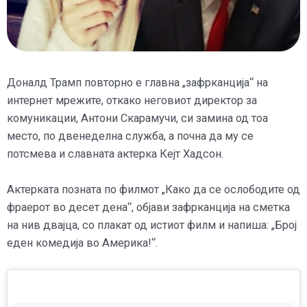
Доналд Трамп повторно е главна „зафрканција“ на
интернет мрежите, откако неговиот директор за
комуникации, Антони Скарамучи, си замина од тоа
место, по двенеделна служба, а почна да му се
потсмева и славната актерка Кејт Хадсон.
Актерката позната по филмот „Како да се ослободите од
фраерот во десет дена“, објави зафрканција на сметка
на нив двајца, со плакат од истиот филм и напиша: „Број
еден комедија во Америка!“.