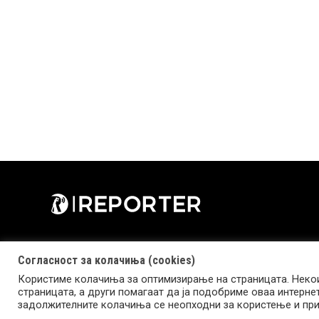
Согласност за колачиња (cookies)
Користиме колачиња за оптимизирање на страницата. Некои
страницата, а други помагаат да ја подобриме оваа интерне
Copyright © 2026 Reporter.mk | Member of Clip Media Group
задолжителните колачиња се неопходни за користење и при