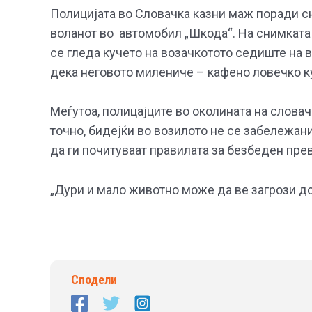
Полицијата во Словачка казни маж поради сн
воланот во автомобил „Шкода“. На снимката о
се гледа кучето на возачкотото седиште на
дека неговото милениче – кафено ловечко к
Меѓутоа, полицајците во околината на словач
точно, бидејќи во возилото не се забележан
да ги почитуваат правилата за безбеден пр
„Дури и мало животно може да ве загрози до
Сподели