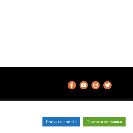
Прочитај повеќе
Прифати колачиња
Импресум
Маркетинг
Контакт
Услови за користење