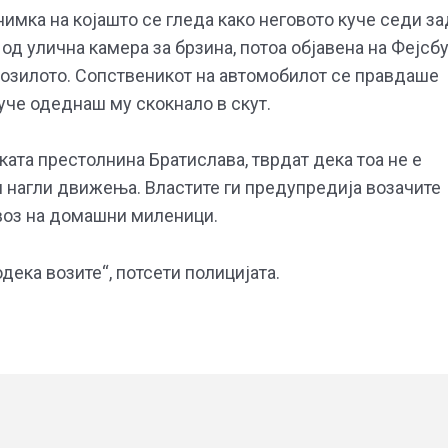
имка на којашто се гледа како неговото куче седи за
д улична камера за брзина, потоа објавена на Фејсбу
 возилото. Сопственикот на автомобилот се правдаше
уче одеднаш му скокнало в скут.
ката престолнина Братислава, тврдат дека тоа не е
и нагли движења. Властите ги предупредија возачите
евоз на домашни миленици.
дека возите“, потсети полицијата.