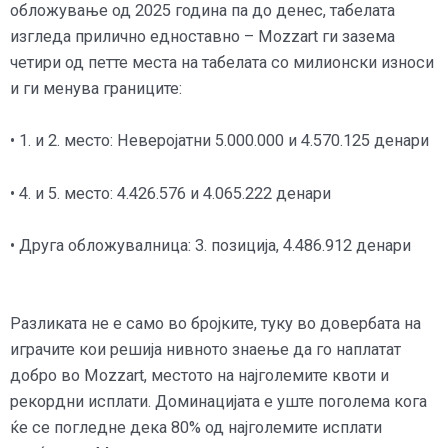
обложување од 2025 година па до денес, табелата
изгледа прилично едноставно – Mozzart ги зазема
четири од петте места на табелата со милионски износи
и ги менува границите:
• 1. и 2. место: Неверојатни 5.000.000 и 4.570.125 денари
• 4. и 5. место: 4.426.576 и 4.065.222 денари
• Друга обложувалница: 3. позиција, 4.486.912 денари
Разликата не е само во бројките, туку во довербата на
играчите кои решија нивното знаење да го наплатат
добро во Mozzart, местото на најголемите квоти и
рекордни исплати. Доминацијата е уште поголема кога
ќе се погледне дека 80% од најголемите исплати