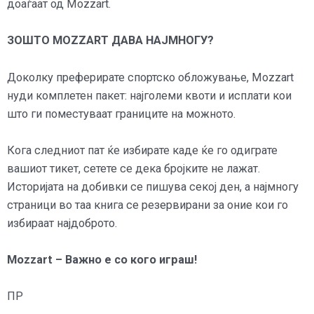
доаѓаат од Mozzart.
ЗОШТО MOZZART ДАВА НАЈМНОГУ?
Доколку преферирате спортско обложување, Mozzart
нуди комплетен пакет: најголеми квоти и исплати кои
што ги поместуваат границите на можното.
Кога следниот пат ќе избирате каде ќе го одиграте
вашиот тикет, сетете се дека бројките не лажат.
Историјата на добивки се пишува секој ден, а најмногу
страници во таа книга се резервирани за оние кои го
избираат најдоброто.
Mozzart – Важно е со кого играш!
ПР