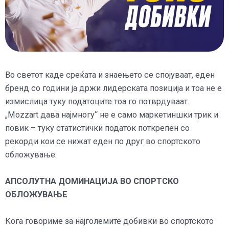
Во светот каде среќата и знаењето се спојуваат, еден
бренд со години ја држи лидерската позиција и тоа не е
измислица туку податоците тоа го потврдуваат.
„Mozzart дава најмногу“ не е само маркетиншки трик и
повик – туку статистички податок поткрепен со
рекорди кои се нижат еден по друг во спортското
обложување.
АПСОЛУТНА ДОМИНАЦИЈА ВО СПОРТСКО
ОБЛОЖУВАЊЕ
Кога говориме за најголемите добивки во спортското