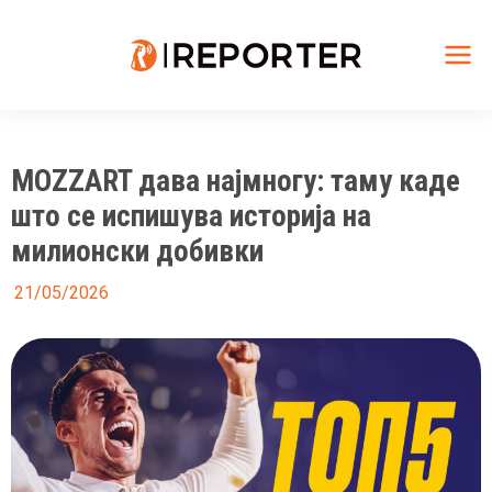
Skip
to
content
Mai
Me
MOZZART дава најмногу: таму каде
што се испишува историја на
милионски добивки
21/05/2026