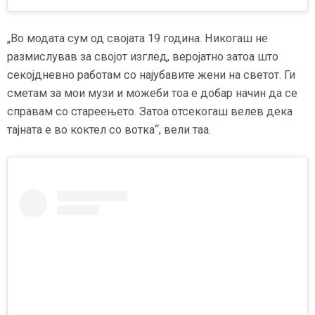
„Во модата сум од својата 19 година. Никогаш не
размислував за својот изглед, веројатно затоа што
секојдневно работам со најубавите жени на светот. Ги
сметам за мои музи и можеби тоа е добар начин да се
справам со стареењето. Затоа отсекогаш велев дека
тајната е во коктел со вотка“, вели таа.