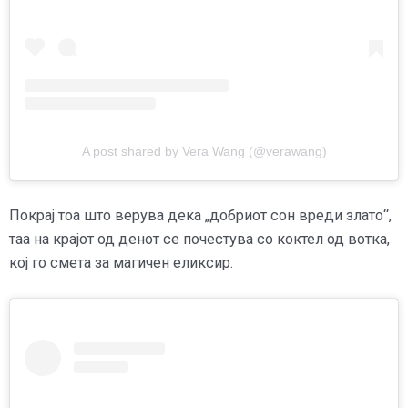
A post shared by Vera Wang (@verawang)
Покрај тоа што верува дека „добриот сон вреди злато“,
таа на крајот од денот се почестува со коктел од вотка,
кој го смета за магичен еликсир.