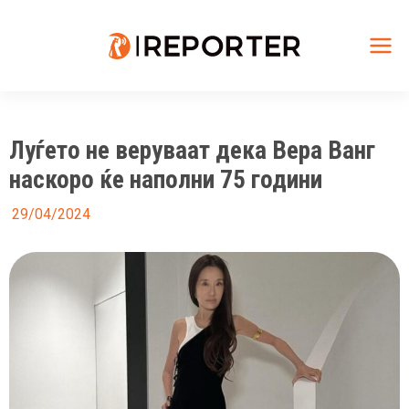
Skip
to
content
Mai
Me
Луѓето не веруваат дека Вера Ванг
наскоро ќе наполни 75 години
29/04/2024