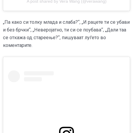
A post shared by Vera Wang (@verawang)
„Па како си толку млада и слаба?“, „И рацете ти се убави
и без брчки“, „Неверојатно, ти си се поубава“, „Дали таа
се откажа од стареење?“, пишуваат луѓето во
коментарите.