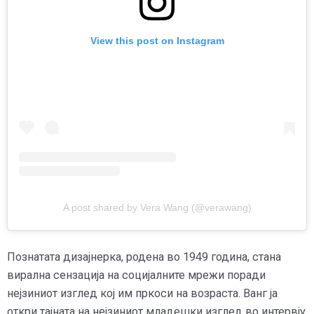
View this post on Instagram
A post shared by Vera Wang (@verawang)
Познатата дизајнерка, родена во 1949 година, стана
вирална сензација на социјалните мрежи поради
нејзиниот изглед кој им пркоси на возраста. Ванг ја
откри тајната на нејзиниот младешки изглед во интервју