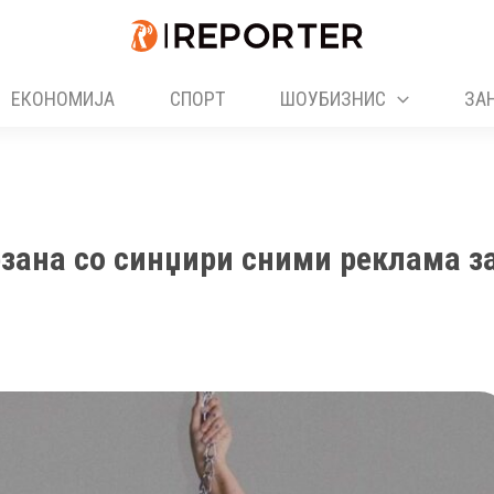
ЕКОНОМИЈА
СПОРТ
ШОУБИЗНИС
ЗА
рзана со синџири сними реклама з