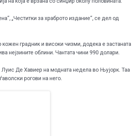
а на која е врзана со синџир околу половината.
ена“, „Честитки за храброто издание“, се дел од
о кожен градник и високи чизми, додека е застаната
ива нејзините облини. Чантата чини 990 долари.
 Луис Де Хавиер на модната недела во Њујорк. Таа
ѓаволски рогови на него.