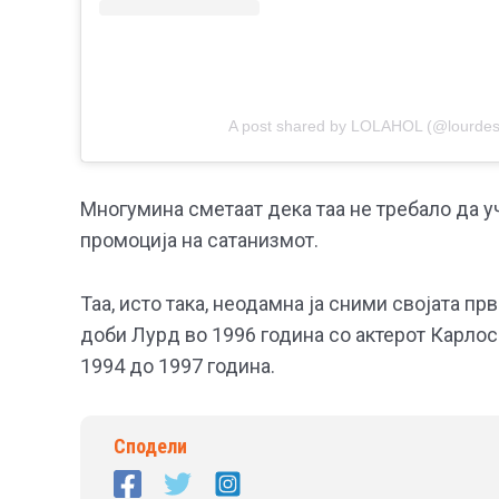
A post shared by LOLAHOL (@lourdes
Многумина сметаат дека таа не требало да уч
промоција на сатанизмот.
Таа, исто така, неодамна ја сними својата п
доби Лурд во 1996 година со актерот Карлос
1994 до 1997 година.
Сподели