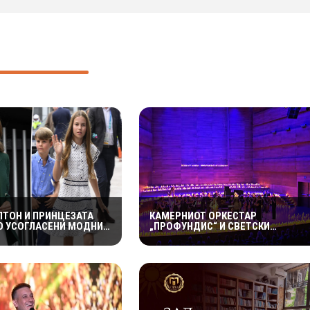
ЛТОН И ПРИНЦЕЗАТА
КАМЕРНИОТ ОРКЕСТАР
О УСОГЛАСЕНИ МОДНИ
„ПРОФУНДИС“ И СВЕТСКИ
ИИ НА ИГРИТЕ НА
ПОЗНАТИОТ ВИОЛИНИСТ СТЕФАН
ТОТ – КРАЛСКОТО
МИЛЕНКОВИЌ СО СПЕКТАКУЛАРЕН
О ГО ПРИВЛЕЧЕ
„CANDLELIGHT“ КОНЦЕРТ НА
НИМАНИЕ
„ОХРИДСКО ЛЕТО“