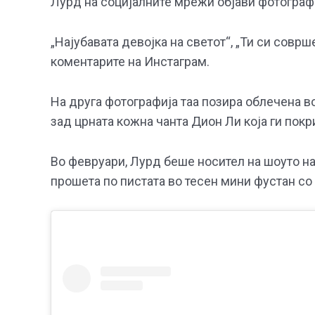
Лурд на социјалните мрежи објави фотографиј
„Најубавата девојка на светот“, „Ти си соврш
коментарите на Инстаграм.
На друга фотографија таа позира облечена в
зад црната кожна чанта Дион Ли која ги покр
Во февруари, Лурд беше носител на шоуто на
прошета по пистата во тесен мини фустан со 