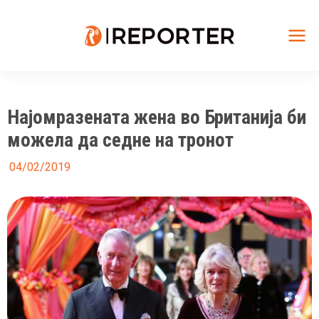
Skip
to
content
Mai
Me
Најомразената жена во Британија би
можела да седне на тронот
04/02/2019