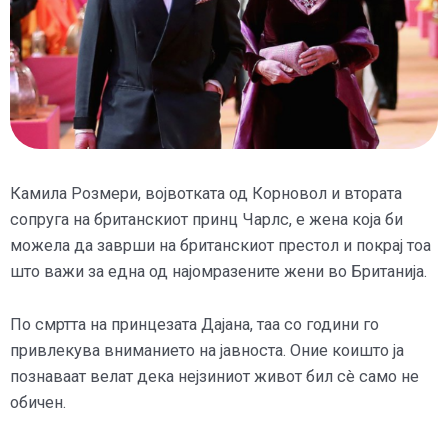
Камила Розмери, војвотката од Корновол и втората
сопруга на британскиот принц Чарлс, е жена која би
можела да заврши на британскиот престол и покрај тоа
што важи за една од најомразените жени во Британија.
По смртта на принцезата Дајана, таа со години го
привлекува вниманието на јавноста. Оние коишто ја
познаваат велат дека нејзиниот живот бил сè само не
обичен.