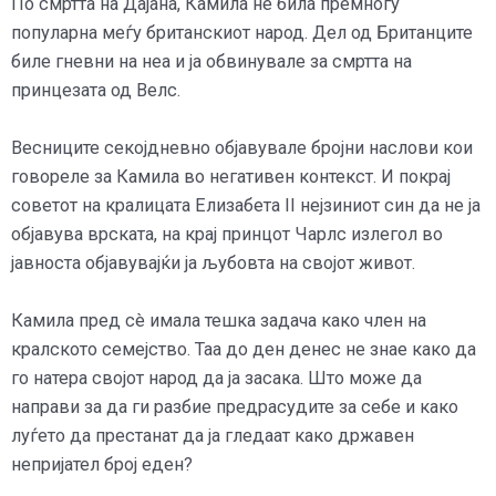
По смртта на Дајана, Камила не била премногу
популарна меѓу британскиот народ. Дел од Британците
биле гневни на неа и ја обвинувале за смртта на
принцезата од Велс.
Весниците секојдневно објавувале бројни наслови кои
говореле за Камила во негативен контекст. И покрај
советот на кралицата Елизабета II нејзиниот син да не ја
објавува врската, на крај принцот Чарлс излегол во
јавноста објавувајќи ја љубовта на својот живот.
Камила пред сè имала тешка задача како член на
кралското семејство. Таа до ден денес не знае како да
го натера својот народ да ја засака. Што може да
направи за да ги разбие предрасудите за себе и како
луѓето да престанат да ја гледаат како државен
непријател број еден?