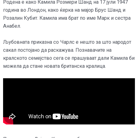
Родена е како Камила Розмери Шанд на 17 јули 1947
година во Лондон, како ќерка на мајор Брус Шанд и
Розалин Кубит. Камила има брат по име Марк и сестра
Анабел.
Љубовната приказна со Чарлс е нешто за што народот
сакал постојано да раскажува. Познавачите на
кралското семејство сега се прашуваат дали Камила би
можела да стане новата британска кралица.