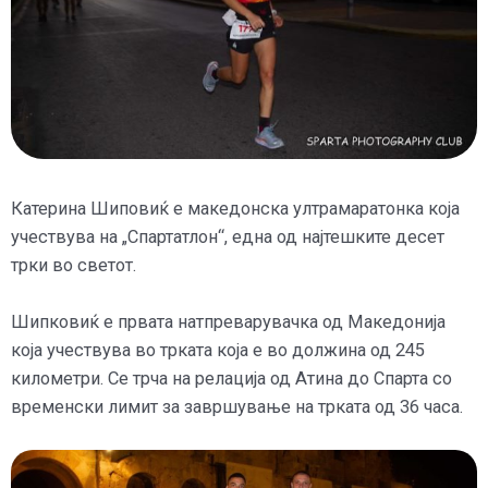
Катерина Шиповиќ е македонска ултрамаратонка која
учествува на „Спартатлон“, една од најтешките десет
трки во светот.
Шипковиќ е првата натпреварувачка од Македонија
која учествува во трката која е во должина од 245
километри. Се трча на релација од Атина до Спарта со
временски лимит за завршување на трката од 36 часа.