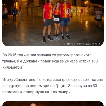
Во 2015 година таа започна со ултрамаратонското
трчање, и е државен првак која за 24 часа истрча 180
километри.
Инаку „Спартатонот“ е историска трка која секоја година
се одржува во септември во Грција. Започнува на 30
септември, а завршува на 1 октомври.