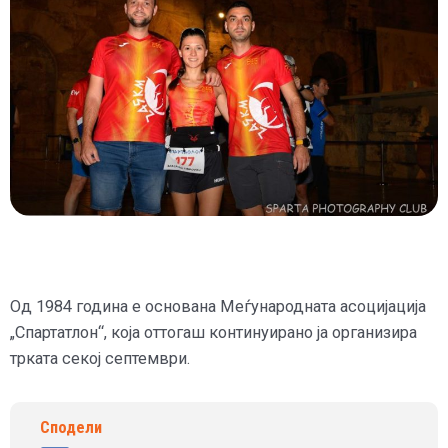
Од 1984 година е основана Меѓународната асоцијација
„Спартатлон“, која оттогаш континуирано ја организира
трката секој септември.
Сподели