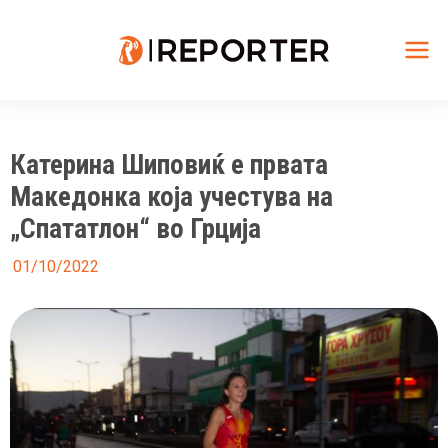
Skip
to
content
Mai
Me
Катерина Шиповиќ е првата
Македонка која учестува на
„Спататлон“ во Грција
01/10/2022