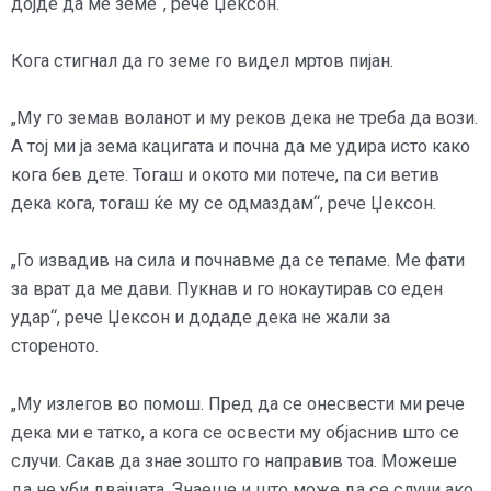
дојде да ме земе“, рече Џексон.
Кога стигнал да го земе го видел мртов пијан.
„Му го земав воланот и му реков дека не треба да вози.
А тој ми ја зема кацигата и почна да ме удира исто како
кога бев дете. Тогаш и окото ми потече, па си ветив
дека кога, тогаш ќе му се одмаздам“, рече Џексон.
„Го извадив на сила и почнавме да се тепаме. Ме фати
за врат да ме дави. Пукнав и го нокаутирав со еден
удар“, рече Џексон и додаде дека не жали за
стореното.
„Му излегов во помош. Пред да се онесвести ми рече
дека ми е татко, а кога се освести му објаснив што се
случи. Сакав да знае зошто го направив тоа. Можеше
да не уби двајцата. Знаеше и што може да се случи ако