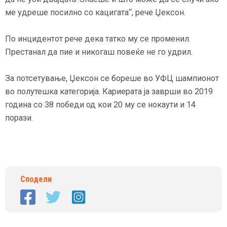
ме удреше посилно со кацигата“, рече Џексон.
По инцидентот рече дека татко му се променил.
Престанал да пие и никогаш повеќе не го удрил.
За потсетување, Џексон се бореше во УФЦ шампионот
во полутешка категорија. Кариерата ја заврши во 2019
година со 38 победи од кои 20 му се нокаути и 14
порази.
Сподели