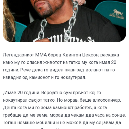
Легендарниот ММА борец Квинтон Џексон, раскажа
како му го спасил животот на татко му кога имал 20
години. Рече дека го видел пијан зад воланот па го
извадил од камионот и го нокаутирал.
„Имав 20 години. Веројатно сум првиот кој го
нокаутирал својот татко. Но морав, беше алкохоличар.
Дента кога ми го зема камионот работев, а кога
требаше да ме земе, морав да чекам два часа на сонце.
Тогаш немаше мобилни и не можев да му се јавам да