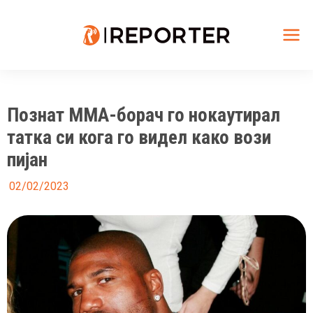
Skip
to
content
Mai
Me
Познат ММА-борач го нокаутирал
татка си кога го видел како вози
пијан
02/02/2023