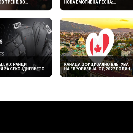
ОВ ТРЕНД ВО
НОВА ЕМОТИВНА ПЕСНА:
ЕТО МУ ДАВА
„СЛАВАМ“ Е ПОСВЕТЕНА НА
 ЛУКСУЗЕН ИЗГЛЕД НА
ПРИЈАТЕЛСТВОТО, КУМСТВОТО И
СПОМЕНИТЕ ШТО ТРААТ
ЗАСЕКОГАШ
ALLAD: РАНЦИ
КАНАДА ОФИЦИЈАЛНО ВЛЕГУВА
И ЗА СЕКОЈДНЕВИЕТО
НА ЕВРОВИЗИЈА: ОД 2027 ГОДИНА
НИТЕ ГЕЈМЕРИ
ЌЕ БИДЕ НОВ УЧЕСНИК НА
НАЈГОЛЕМОТО МУЗИЧКО ШОУ