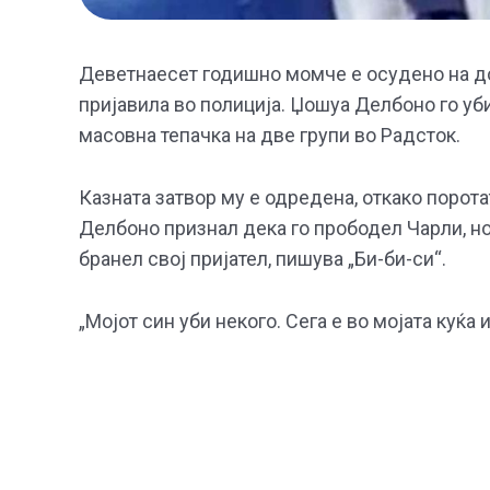
Деветнаесет годишно момче е осудено на дож
пријавила во полиција. Џошуа Делбоно го уб
масовна тепачка на две групи во Радсток.
Казната затвор му е одредена, откако порот
Делбоно признал дека го прободел Чарли, но 
бранел свој пријател, пишува „Би-би-си“.
„Мојот син уби некого. Сега е во мојата куќа