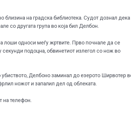
во близина на градска библиотека. Судот дознал дека
але со другата група во која бил Делбон.
а лоши односи меѓу жртвите. Прво почнале да се
ку секунди подоцна, обвинетиот излегол со нож во
о убиството, Делбоно заминал до езерото Ширвотер в
фрлил ножот и запалил дел од облеката.
т на телефон.