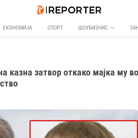
ЕКОНОМИЈА
СПОРТ
ШОУБИЗНИС
ЗА
а казна затвор откако мајка му в
иство