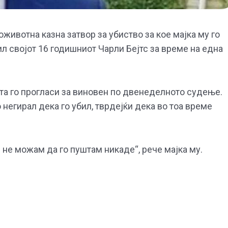
ивотна казна затвор за убиство за кое мајка му го
ил својот 16 годишниот Чарли Бејтс за време на една
ата го прогласи за виновен по двенеделното судење.
негирал дека го убил, тврдејќи дека во тоа време
 и не можам да го пуштам никаде“, рече мајка му.