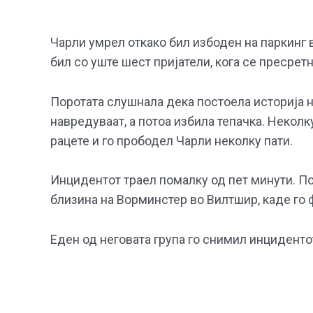
Чарли умрел откако бил избоден на паркинг 
бил со уште шест пријатели, кога се пресретн
Поротата слушнала дека постоела историја н
навредуваат, а потоа избила тепачка. Некол
рацете и го прободел Чарли неколку пати.
Инцидентот траел помалку од пет минути. П
близина на Ворминстер во Вилтшир, каде го 
Еден од неговата група го снимил инциденто