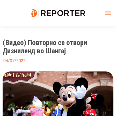
Skip
to
content
Mai
Me
(Видео) Повторно се отвори
Дизниленд во Шангај
04/07/2022