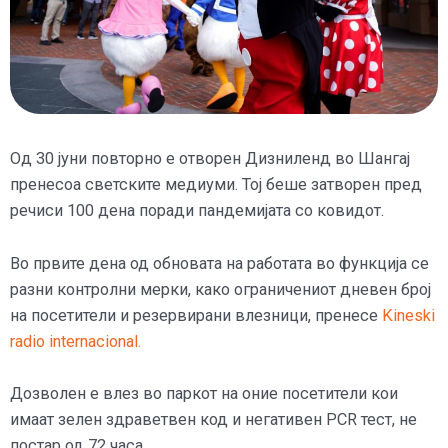
Од 30 јуни повторно е отворен Дизниленд во Шангај
пренесоа светските медиуми. Тој беше затворен пред
речиси 100 дена поради пандемијата со ковидот.
Во првите дена од обновата на работата во функција се
разни контролни мерки, како ограничениот дневен број
на посетители и резервирани влезници, пренесе
Kineski
radio internacional.
Дозволен е влез во паркот на оние посетители кои
имаат зелен здраветвен код и негативен PCR тест, не
постар од 72 часа.