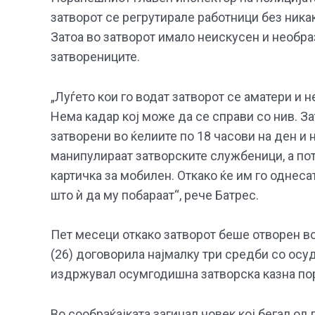
затворот се регрутирале работници без ника
Затоа во затворот имало неискусен и необра
затворениците.
„Луѓето кои го водат затворот се аматери и н
Нема кадар кој може да се справи со нив. З
затворени во ќелиите по 18 часови на ден и 
манипулираат затворските службеници, а пот
картичка за мобилен. Откако ќе им го однеса
што ѝ да му побараат“, рече Батрес.
Пет месеци откако затворот беше отворен в
(26) договорила најмалку три средби со осуд
издржувал осумгодишна затворска казна по
Во сообраќајката загинал човек кој бегал од