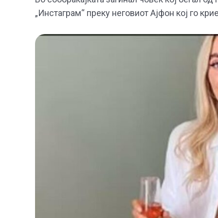
„Инстаграм“ преку неговиот Ајфон кој го крие