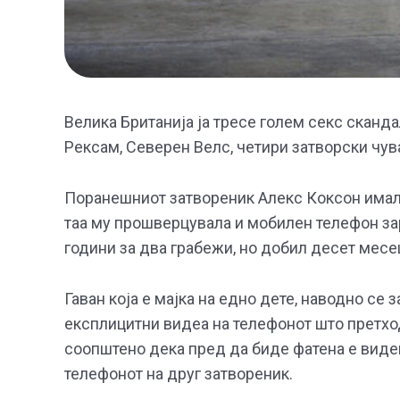
Велика Британија ја тресе голем секс сканда
Рексам, Северен Велс, четири затворски чув
Поранешниот затвореник Алекс Коксон имал 
таа му прошверцувала и мобилен телефон за
години за два грабежи, но добил десет месе
Гаван која е мајка на едно дете, наводно се
експлицитни видеа на телефонот што претхо
соопштено дека пред да биде фатена е виден
телефонот на друг затвореник.