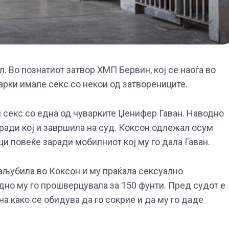
л. Во познатиот затвор ХМП Бервин, кој се наоѓа во
арки имале секс со некои од затворениците.
секс со една од чуварките Џенифер Гаван. Наводно
ради кој и завршила на суд. Коксон одлежал осум
ци повеќе заради мобилниот кој му го дала Гаван.
 заљубила во Коксон и му праќала сексуално
дно му го прошверцувала за 150 фунти. Пред судот е
а како се обидува да го сокрие и да му го даде