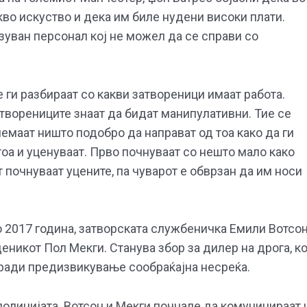
кво искуство и дека им биле нудени високи плати.
зуван персонал кој не можел да се справи со
е ги разбираат со какви затвореници имаат работа.
атворениците знаат да бидат манипулативни. Тие се
немаат ништо подобро да направат од тоа како да ги
оа и уценуваат. Прво почнуваат со нешто мало како
т почнуваат уцените, па чуварот е обврзан да им носи
о 2017 година, затворската службеничка Емили Вотсо
еникот Пол Мекги. Станува збор за дилер на дрога, ко
ради предизвикување сообраќајна несреќа.
 полицијата. Вотсон и Мекги почнале да комуницираат 