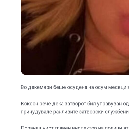
Во декември беше осудена на осум месеци з
Коксон рече дека затворот бил управуван од
принудувале ранливите затворски службениц
Поранешниот главен инспектор на полицијата