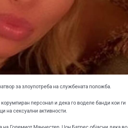
атвор за злоупотреба на службената положба.
 корумпиран персонал и дека го воделе банди кои ги
и на сексуални активности.
 на Големиот Манчестер, Џон Батрес објасни дека во