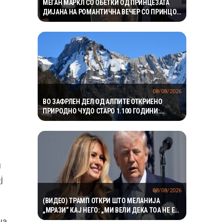
МЕГАН МАРКЛ СО ОБЕТКИ ОД ПРИНЦЕЗАТА
ДИЈАНА НА РОМАНТИЧНА ВЕЧЕР СО ПРИНЦОТ
ХАРИ ВО КАНАДА
08/08/2026
ВО ЗАФРЛЕН ДЕЛ ОД АЛПИТЕ ОТКРИЕНО
ПРИРОДНО ЧУДО СТАРО 1.100 ГОДИНИ:
НИКОЈ НЕ ЗНАЕ КАКО СЕ НАШЛО ТАМУ
н
ј
08/08/2026
(ВИДЕО) ТРАМП ОТКРИ ШТО МЕЛАНИЈА
„МРАЗИ“ КАЈ НЕГО: „МИ ВЕЛИ ДЕКА ТОА НЕ Е
ПРЕТСЕДАТЕЛСКО“
на