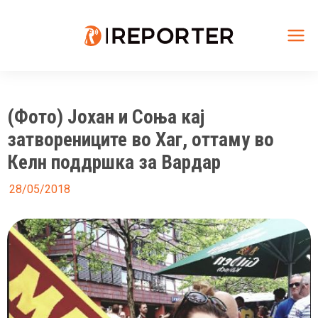
Skip
to
content
Mai
Me
(Фото) Јохан и Соња кај
затворениците во Хаг, оттаму во
Келн поддршка за Вардар
28/05/2018