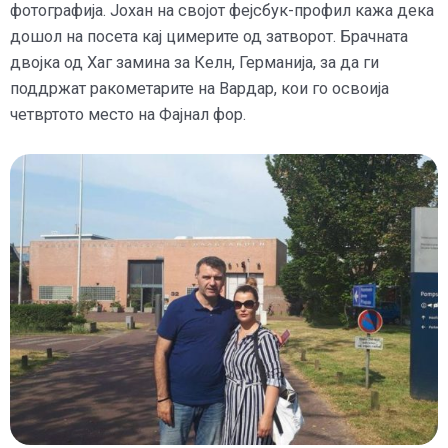
фотографија. Јохан на својот фејсбук-профил кажа дека
дошол на посета кај цимерите од затворот. Брачната
двојка од Хаг замина за Келн, Германија, за да ги
поддржат ракометарите на Вардар, кои го освоија
четвртото место на Фајнал фор.