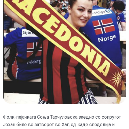
Фолк-пејачката Соња Тарчуловска заедно со сопругот
Јохан биле во затворот во Хаг, од каде споделија и