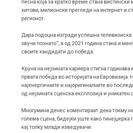
песна која за кратко време стана вистински
хитови, милионски прегледи на интернет и с
регионот.
Дара подоцна изгради успешна телевизиска 
звучи познато“, а од 2021 година стана и мен
своите кандидати до победа.
Круна на нејзината кариера стигна годинава к
првата победа во историјата на Евровизија. 
најенергичните и најоригиналните во послед
од нејзината сценска експлозија и уникатен 
Многумина денес коментираат дека токму нас
голема сцена, бидејќи уште како тинејџерка
кај толку млади изведувачи.