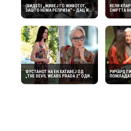
(ВИДЕО) „ЖИВЕЈ ГО ЖИВОТОТ,
КЕЛИ КЛА
ЗАШТО НЕМА РЕПРИЗА“ – ДАЦ И
СМРТТА Н
АЛЕКСАНДАР СО МАРИЈАНА И
СОПРУГ: 
РОСАНА ЈА ПРЕТСТАВИЈА
ПОСВЕТИЛ
„ЗАСЕКОГАШ МЛАДИ“
НАЈТЕШКИ
ФУСТАНОТ НА ЕН ХАТАВЕЈ ОД
РИЧАРД ГИ
„THE DEVIL WEARS PRADA 2“ ОДИ
ПОМЛАДАТ
НА АУКЦИЈА – И ТОА СО ДАМКИТЕ
СНИМААТ 
ОД СНИМАЊЕТО