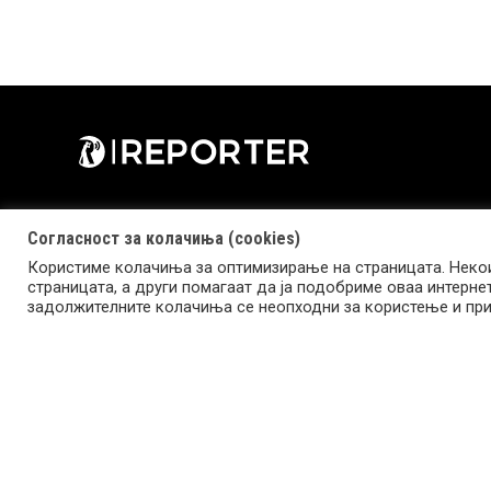
Согласност за колачиња (cookies)
Користиме колачиња за оптимизирање на страницата. Некои
страницата, а други помагаат да ја подобриме оваа интерне
Copyright © 2026 Reporter.mk | Member of Clip Media Group
задолжителните колачиња се неопходни за користење и при