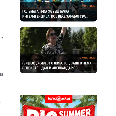
07/08/2026
ГОЛЕМАТА ТРКА ЗА ВЕШТАЧКА
ИНТЕЛИГЕНЦИЈА: КОЈ ВЕЌЕ ЗАРАБОТУВА
МИЛИЈАРДИ, А КОЈ СÈ УШТЕ ТРОШИ ОГРОМНИ
СУМИ?
де
07/08/2026
(ВИДЕО) „ЖИВЕЈ ГО ЖИВОТОТ, ЗАШТО НЕМА
РЕПРИЗА“ – ДАЦ И АЛЕКСАНДАР СО
МАРИЈАНА И РОСАНА ЈА ПРЕТСТАВИЈА
на
„ЗАСЕКОГАШ МЛАДИ“
т