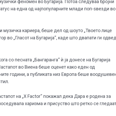
 музички феномен во Бугарија. Потоа следуваа бројни
татус на една од најпопуларните млади поп-ѕвезди во
и музичка кариера, беше дел од шоуто „Твоето лице
тор во „Гласот на Бугарија“, каде што двапати ги одве
ога со песната „Бангаранга“ ѝ ја донесе на Бугарија
Настапот во Виена беше оценет како еден од
ните години, а публиката низ Европа беше воодушеве
стил.
тапот на „X Factor“ покажал дека Дара е родена за
 поседувала харизма и присуство што ретко се гледаа