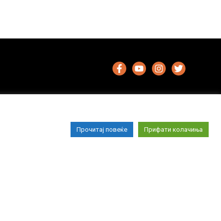
Прочитај повеќе
Прифати колачиња
Импресум
Маркетинг
Контакт
Услови за користење