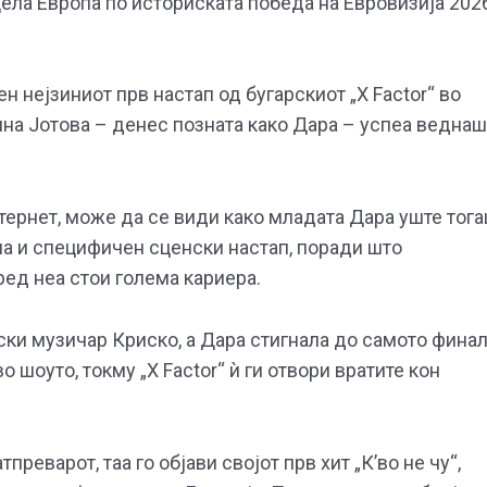
цела Европа по историската победа на Евровизија 202
 нејзиниот прв настап од бугарскиот „X Factor“ во
ина Јотова – денес позната како Дара – успеа веднаш
тернет, може да се види како младата Дара уште тог
ма и специфичен сценски настап, поради што
ед неа стои голема кариера.
ски музичар Криско, а Дара стигнала до самото фина
о шоуто, токму „X Factor“ ѝ ги отвори вратите кон
еварот, таа го објави својот прв хит „К’во не чу“,