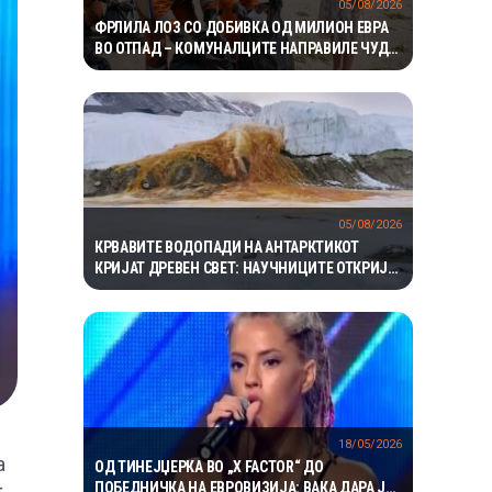
05/08/2026
ФРЛИЛА ЛОЗ СО ДОБИВКА ОД МИЛИОН ЕВРА
ВО ОТПАД – КОМУНАЛЦИТЕ НАПРАВИЛЕ ЧУДО
ЗА ДА ГО ПРОНАЈДАТ
05/08/2026
КРВАВИТЕ ВОДОПАДИ НА АНТАРКТИКОТ
КРИЈАТ ДРЕВЕН СВЕТ: НАУЧНИЦИТЕ ОТКРИЈА
ЕКОСИСТЕМ ИЗОЛИРАН ПОВЕЌЕ ОД 1,5
МИЛИОНИ ГОДИНИ
18/05/2026
а
ОД ТИНЕЈЏЕРКА ВО „X FACTOR“ ДО
ПОБЕДНИЧКА НА ЕВРОВИЗИЈА: ВАКА ДАРА ЈА