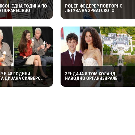
РКСОН ЕДНА ГОДИНА ПО
РОЏЕР ФЕДЕРЕР ПОВТОРНО
А ПОРАНЕШНИОТ
ЛЕТУВА НА ХРВАТСКОТО
ЦЕЛОСНО ИМ СЕ
КРАЈБРЕЖЈЕ: ОТКРИ ЗОШТО
А НА ДЕЦАТА ВО
СЕКОГАШ СЕ ВРАЌА НА МАЛИ
ОТ ПЕРИОД
ЛОШИЊ
Р И 48 ГОДИНИ
ЗЕНДАЈА И ТОМ ХОЛАНД
А ДИЈАНА СИЛВЕРС
НАВОДНО ОРГАНИЗИРАЛЕ
РОМАНСА ВО ЊУЈОРК
ПРИВАТНА СВАДБЕНА ПРОСЛАВА
ВО АНГЛИЈА, ОТКАКО ТАЈНО СЕ
ВЕНЧАЛЕ