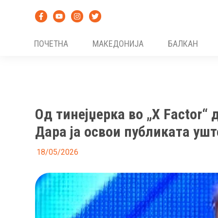
Skip
to
content
ПОЧЕТНА
МАКЕДОНИЈА
БАЛКАН
Од тинејџерка во „X Factor“
Дара ја освои публиката ушт
18/05/2026