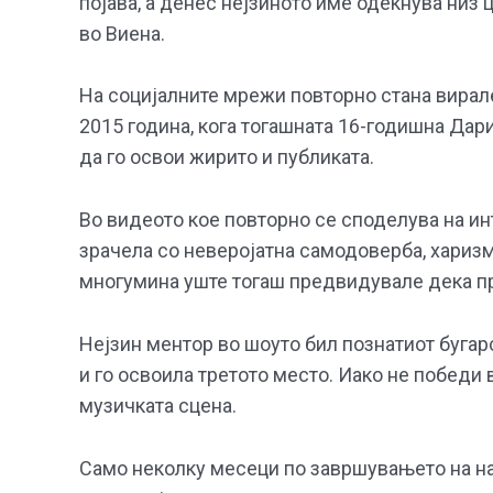
појава, а денес нејзиното име одекнува низ 
во Виена.
На социјалните мрежи повторно стана вирален
2015 година, кога тогашната 16-годишна Дар
да го освои жирито и публиката.
Во видеото кое повторно се споделува на ин
зрачела со неверојатна самодоверба, хариз
многумина уште тогаш предвидувале дека пр
Нејзин ментор во шоуто бил познатиот бугар
и го освоила третото место. Иако не победи в
музичката сцена.
Само неколку месеци по завршувањето на натпр