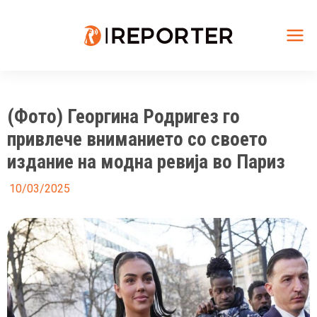
Skip
to
content
Mai
Me
(Фото) Георгина Родригез го
привлече вниманието со своето
издание на модна ревија во Париз
10/03/2025