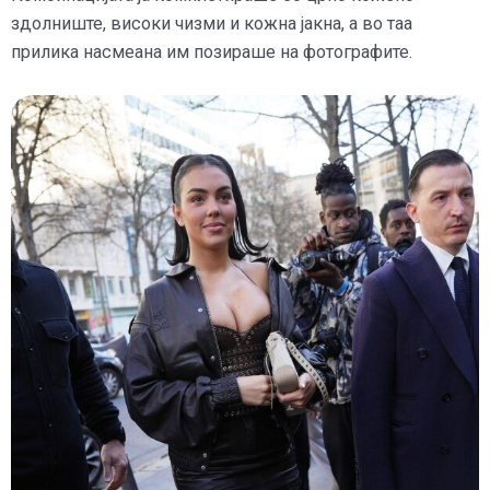
здолниште, високи чизми и кожна јакна, а во таа
прилика насмеана им позираше на фотографите.