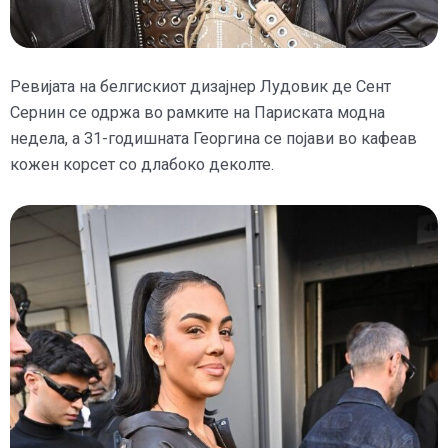
Ревијата на белгискиот дизајнер Лудовик де Сент
Сернин се одржа во рамките на Париската модна
недела, а 31-годишната Георгина се појави во кафеав
кожен корсет со длабоко деколте.