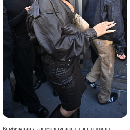
Комбинацијата ја комплетираше со црно кожено