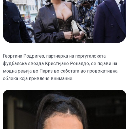
Георгина Родригез, партнерка на португалската
фудбалска ѕвезда Кристијано Роналдо, се појави на
модна ревија во Париз во саботата во провокативна
облека која привлече внимание.