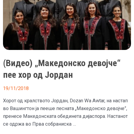
место
на
натпревар
во
Италија
(Видео) „Македонско девојче“
пее хор од Јордан
19/11/2018
Хорот од кралството Јордан, Dozan Wa Awtar, на настап
во Вашингтон ја пееше песната „Македонско девојче”,
пренесе Македонската обединета дијаспора. Настанот
се одржа во Прва собраниска …