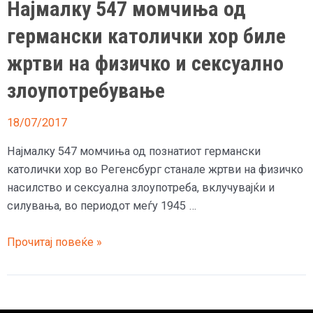
Најмалку 547 момчиња од
XVI
германски католички хор биле
силувани
67
жртви на физичко и сексуално
деца
злоупотребување
18/07/2017
Најмалку 547 момчиња од познатиот германски
католички хор во Регенсбург станале жртви на физичко
насилство и сексуална злоупотреба, вклучувајќи и
силувања, во периодот меѓу 1945 …
Најмалку
Прочитај повеќе »
547
момчиња
од