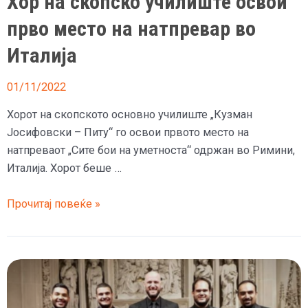
Хор на скопско училиште освои
прво место на натпревар во
Италија
01/11/2022
Хорот на скопското основно училиште „Кузман
Јосифовски – Питу“ го освои првото место на
натпреваот „Сите бои на уметноста“ одржан во Римини,
Италија. Хорот беше …
Хор
Прочитај повеќе »
на
скопско
училиште
освои
прво