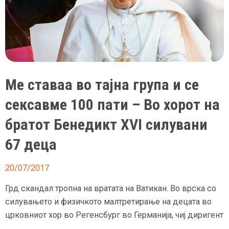
Ме ставаа во тајна група и се
сексавме 100 пати – Во хорот на
братот Бенедикт XVI силувани
67 деца
20/07/2017
Грд скандал тропна на вратата на Ватикан. Во врска со
силувањето и физичкото малтретирање на децата во
црковниот хор во Регенсбург во Германија, чиј диригент
…