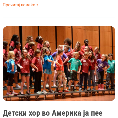
(Видео)
Прочитај повеќе »
„Македонско
девојче“
пее
хор
од
Јордан
Детски хор во Америка ја пее