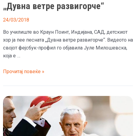
„Дувна ветре развигорче“
24/03/2018
Во училиште во Краун Поинт, Индијана, САД, детскиот
хор ја пее песната „Дувна ветре развигорче“. Видеото на
својот фејсбук-профил го објавила Јуле Милошевска,
која е …
Детски
Прочитај повеќе »
хор
во
Америка
ја
пее
„Дувна
ветре
развигорче“