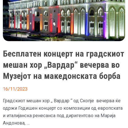
Бесплатен концерт на градскиот
мешан хор „Вардар“ вечерва во
Музејот на македонската борба
16/11/2023
Градскиот мешан хор ,, Вардар “ од Скопје вечерва ќе
одржи Годишен концерт со композиции од европската
и италијанска ренесанса под диригентсво на Марија
Андонова, …