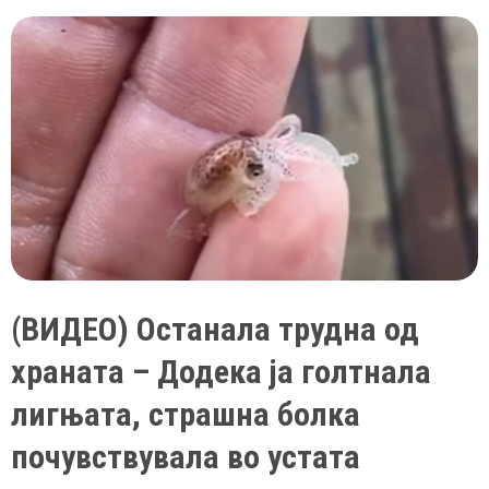
дизајнирана
да
убива,
особено
на
Балканот!
(ВИДЕО) Останала трудна од
храната – Додека ја голтнала
лигњата, страшна болка
почувствувала во устата