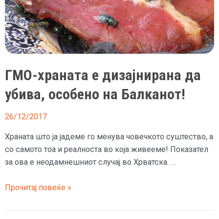
особено
на
Балканот
ГМО-храната е дизајнирана да
убива, особено на Балканот!
26/12/2017
Храната што ја јадеме го менува човечкото суштество, а
со самото тоа и реалноста во која живееме! Показател
за ова е неодамнешниот случај во Хрватска. …
ГМО-
Прочитај повеќе »
храната
е