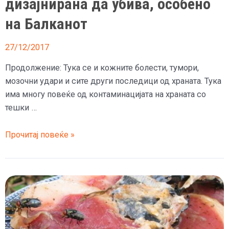
дизајнирана да убива, особено
на Балканот
27/12/2017
Продолжение: Тука се и кожните болести, тумори,
мозочни удари и сите други последици од храната. Тука
има многу повеќе од контаминацијата на храната со
тешки …
(втор
Прочитај повеќе »
дел)
ГМО
храната
е
дизајнирана
да
убива,