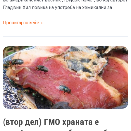
Гладвин Хил повика на употреба на хемикалии за …
„Ќе
Прочитај повеќе »
ги
стерилизираме
со
хемикалии
во
храната“
–
текст
во
„Њујорк
тајмс“
од
(втор дел) ГМО храната е
1946
година