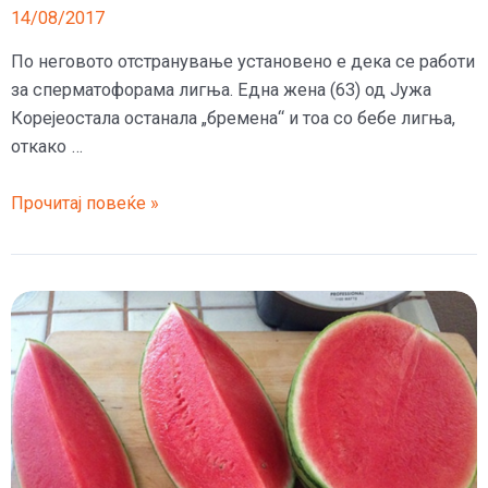
14/08/2017
По неговото отстранување установено е дека се работи
за сперматофорама лигња. Една жена (63) од Јужа
Корејеостала останала „бремена“ и тоа со бебе лигња,
откако …
(ВИДЕО)
Прочитај повеќе »
Останала
трудна
од
храната
–
Додека
ја
голтнала
лигњата,
страшна