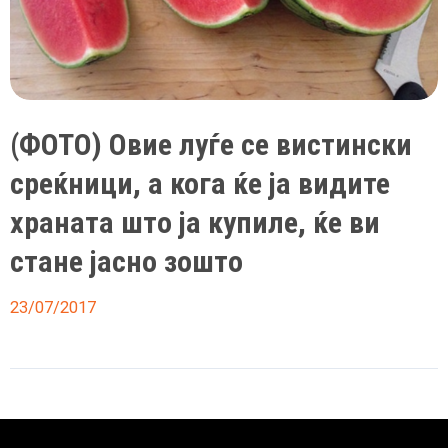
болка
почувствувала
во
устата
(ФОТО) Овие луѓе се вистински
среќници, а кога ќе ја видите
храната што ја купиле, ќе ви
стане јасно зошто
23/07/2017