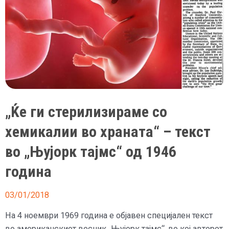
„Ќе ги стерилизираме со
хемикалии во храната“ – текст
во „Њујорк тајмс“ од 1946
година
03/01/2018
На 4 ноември 1969 година е објавен специјален текст
во американскиот весник „Њујорк тајмс“, во кој авторот