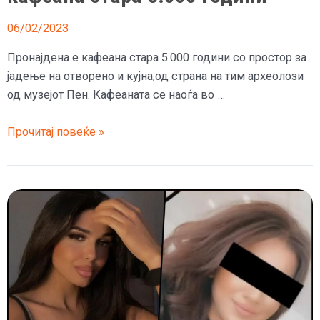
06/02/2023
Пронајдена е кафеана стара 5.000 години со простор за
јадење на отворено и кујна,од страна на тим археолози
од музејот Пен. Кафеаната се наоѓа во …
Археолози
Прочитај повеќе »
од
Ирак
пронајдоа
кафеана
стара
5.000
години