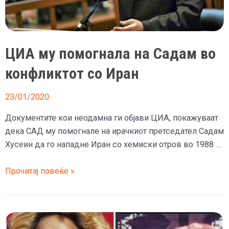
одвратиле
од
таквата
идеја?
ЦИА му помогнала на Садам во
конфликтот со Иран
23/01/2020
Документите кои неодамна ги објави ЦИА, покажуваат
дека САД му помогнале на ирачкиот претседател Садам
Хусеин да го нападне Иран со хемиски отров во 1988 …
ЦИА
Прочитај повеќе »
му
помогнала
на
Садам