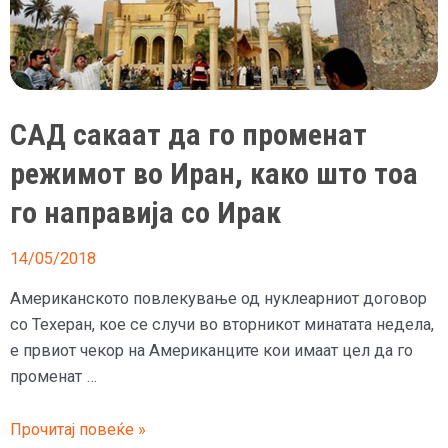
САД сакаат да го променат
режимот во Иран, како што тоа
го направија со Ирак
14/05/2018
Американското повлекување од нуклеарниот договор
со Техеран, кое се случи во вторникот минатата недела,
е првиот чекор на Американците кои имаат цел да го
променат …
САД
Прочитај повеќе »