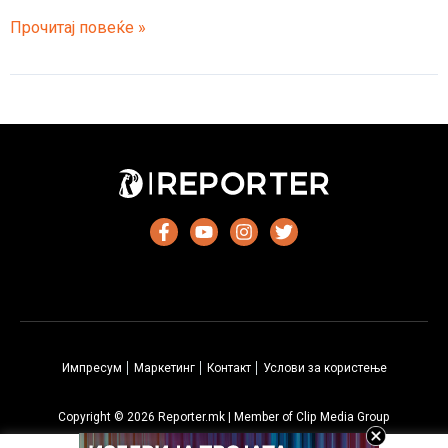
Безбедносен
Прочитај повеќе »
експерт
открива
создавање
на
страшна
војска
во
БиХ
Импресум
Маркетинг
Контакт
Услови за користење
Copyright © 2026 Reporter.mk | Member of Clip Media Group