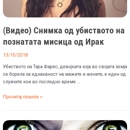
(Видео) Снимка од убиството на
познатата мисица од Ирак
13/10/2018
Убиството на Тара Фарес, девојката која во својата земја
се борела за еднаквност на мажите и жените, е еден од
слуачите кои во последно време …
(Видео)
Прочитај повеќе »
Снимка
од
убиството
на