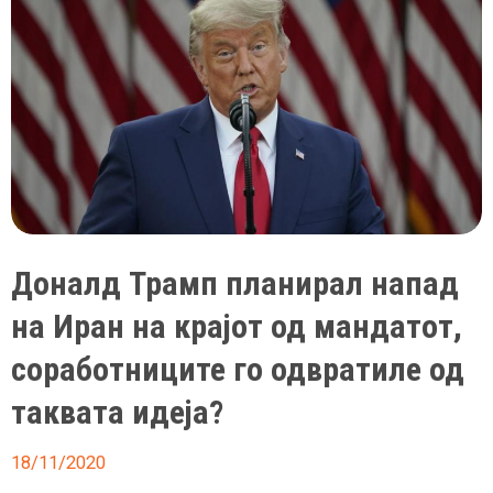
не
се
гради
татковината,
рече
премиерот
на
Ирак
откако
преживеа
Доналд Трамп планирал напад
атентат
на Иран на крајот од мандатот,
изведен
со
соработниците го одвратиле од
дрон
таквата идеја?
со
експлозив
18/11/2020