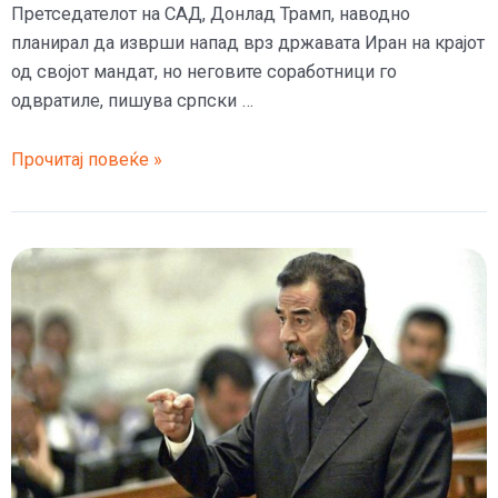
Претседателот на САД, Донлад Трамп, наводно
планирал да изврши напад врз државата Иран на крајот
од својот мандат, но неговите соработници го
одвратиле, пишува српски …
Доналд
Прочитај повеќе »
Трамп
планирал
напад
на
Иран
на
крајот
од
мандатот,
соработниците
го