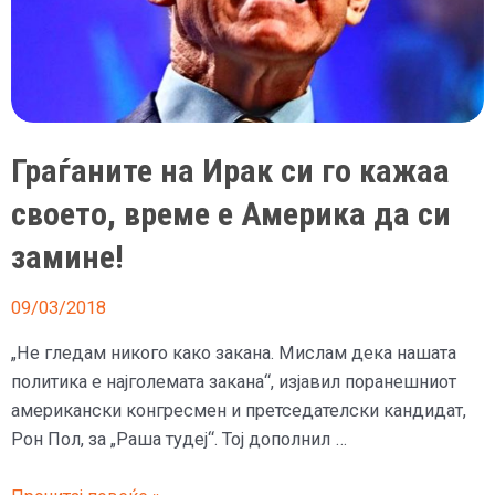
од
Калифорнија
Граѓаните на Ирак си го кажаа
своето, време е Америка да си
замине!
09/03/2018
„Не гледам никого како закана. Мислам дека нашата
политика е најголемата закана“, изјавил поранешниот
американски конгресмен и претседателски кандидат,
Рон Пол, за „Раша тудеј“. Тој дополнил …