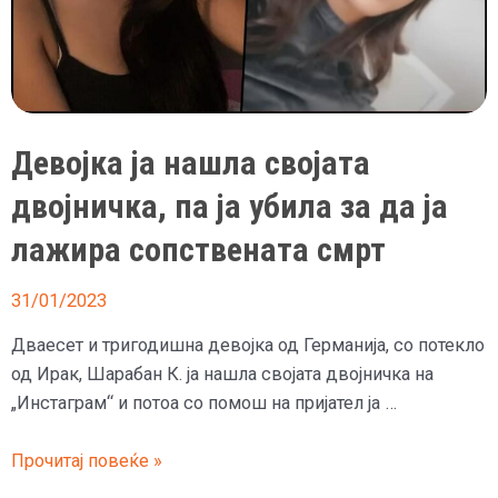
Девојка ја нашла својата
двојничка, па ја убила за да ја
лажира сопствената смрт
31/01/2023
Дваесет и тригодишна девојка од Германија, со потекло
од Ирак, Шарабан К. ја нашла својата двојничка на
„Инстаграм“ и потоа со помош на пријател jа …
Девојка
Прочитај повеќе »
ја