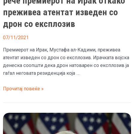
рече премиерот на Ирак откако
преживеа атентат изведен со
дрон со експлозив
07/11/2021
Премиерот на Ирак, Мустафа ал-Кадими, преживеа
атентат изведен со дрон со експлозив. Ирачката војска
денеска соопшти дека дрон натоварен со експлозив ја
гаѓал неговата резиденција која …
(Фото)
Прочитај повеќе »
Со
кукавички
напад
со
ракети