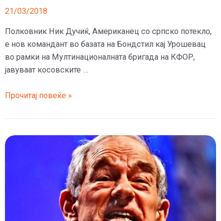
21/03/2018
Полковник Ник Дучиќ, Американец со српско потекло,
е нов командант во базата на Бондстил кај Урошевац
во рамки на Мултинационалната бригада на КФОР,
јавуваат косовските …
Војувал
Прочитај повеќе »
во
Ирак,
ги
обучувал
Украинците,
а
на
Косово
стигнал