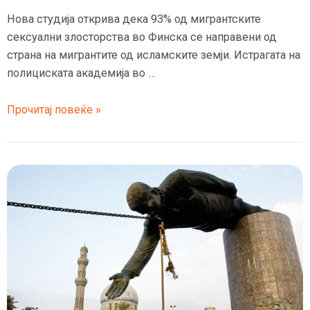
Нова студија открива дека 93% од мигрантските
сексуални злосторства во Финска се направени од
страна на мигрантите од исламските земји. Истрагата на
полициската академија во …
Во
Прочитај повеќе »
Финска
93%
од
силувањата
се
направени
од
имигранти
од
исламските
земји