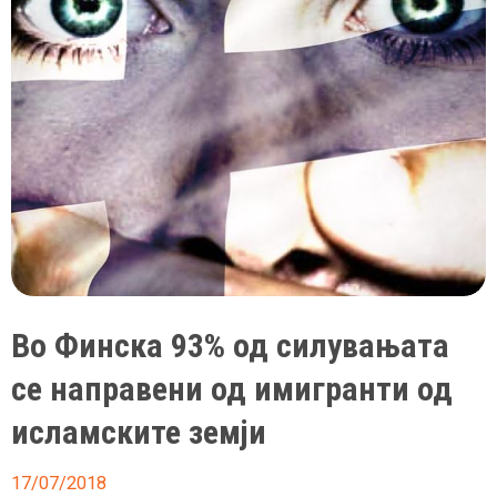
познатата
мисица
од
Ирак
Во Финска 93% од силувањата
се направени од имигранти од
исламските земји
17/07/2018