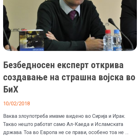
нуклеарна
бомба
Безбедносен експерт открива
создавање на страшна војска во
БиХ
10/02/2018
Ваква злоупотреба имаме видено во Сирија и Ирак.
Такво нешто работат само Ал-Каеда и Исламската
држава. Тоа во Европа не се прави, особено тоа не …