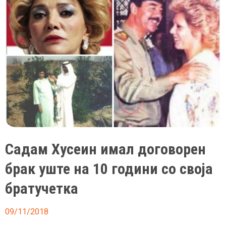
во
конфликтот
со
Иран
Садам Хусеин имал договорен
брак уште на 10 години со своја
братучетка
09/11/2018