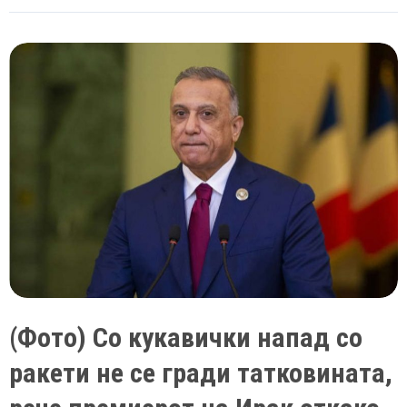
нашла
својата
двојничка,
па
ја
убила
за
да
ја
лажира
сопствената
смрт
(Фото) Со кукавички напад со
ракети не се гради татковината,