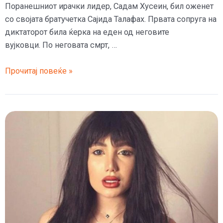
Поранешниот ирачки лидер, Садам Хусеин, бил оженет
со својата братучетка Сајида Талафах. Првата сопруга на
диктаторот била ќерка на еден од неговите
вујковци. По неговата смрт, …
Садам
Прочитај повеќе »
Хусеин
имал
договорен
брак
уште
на
10
години
со
своја
братучетка