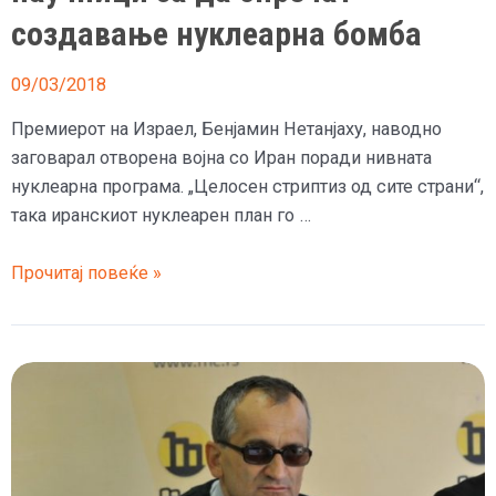
создавање нуклеарна бомба
09/03/2018
Премиерот на Израел, Бенјамин Нетанјаху, наводно
заговарал отворена војна со Иран поради нивната
нуклеарна програма. „Целосен стриптиз од сите страни“,
така иранскиот нуклеарен план го …
Израелци
Прочитај повеќе »
убивале
ирански
научници
за
да
спречат
создавање