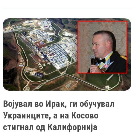
сакаат
да
го
променат
режимот
во
Иран,
како
што
тоа
го
направија
со
Војувал во Ирак, ги обучувал
Ирак
Украинците, а на Косово
стигнал од Калифорнија