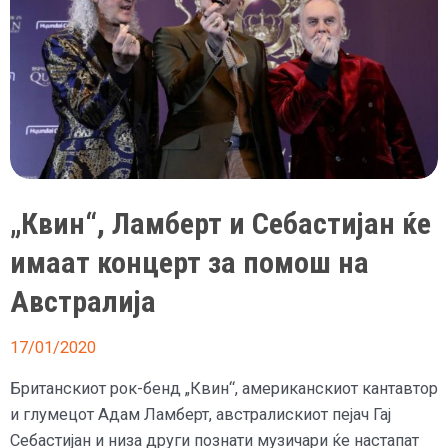
испраќа
подароци
на
пријателите
„Квин“, Ламберт и Себастиjан ќе
имаат концерт за помош на
Австралија
17/01/2020
Британскиот рок-бенд „Квин“, американскиот кантавтор
и глумецот Адам Ламберт, австралискиот пејач Гај
Себастиjан и низа други познати музичари ќе настапат