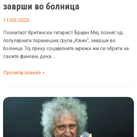
заврши во болница
11/05/2020
Познатиот британски гитарист Брајан Меј, познат од
популарната поранешна група „Квин“, заврши во
болница. Тој преку социјалните мрежи им се обрати на
своите фанови, дека …
(Видео)
Прочитај повеќе »
Рок
легендата
„Квин“
заврши
во
болница