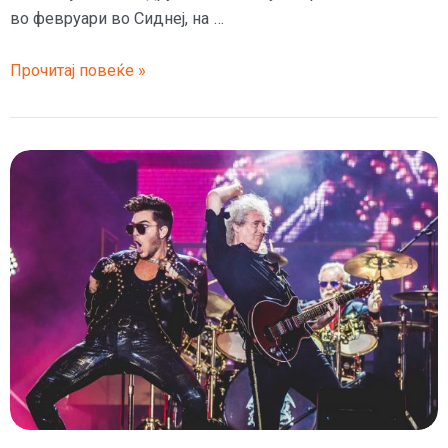
во февруари во Сиднеј, на …
„Квин“,
Прочитај повеќе »
Ламберт
и
Себастиjан
ќе
имаат
концерт
за
помош
на
Австралија