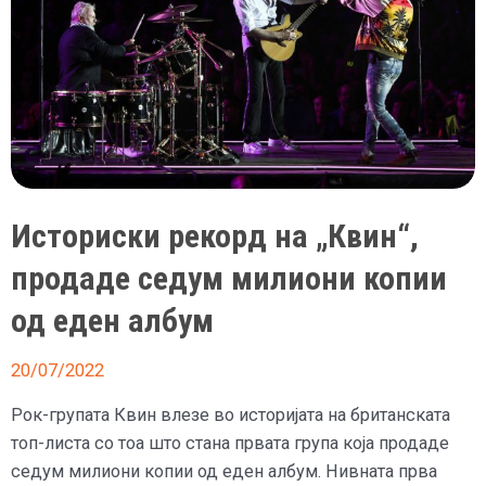
Историски рекорд на „Квин“,
продаде седум милиони копии
од еден албум
20/07/2022
Рок-групата Квин влезе во историјата на британската
топ-листа со тоа што стана првата група која продаде
седум милиони копии од еден албум. Нивната прва