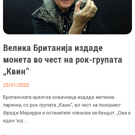
Велика Британија издаде
монета во чест на рок-групата
„Квин“
23/01/2020
Британската кралска ковачница издаде метална
паричка, со рок групата „Квин“, во чест на покојниот
Фреди Меркјури и останатите членови на бендот. „Ова е
еден ‘кој …