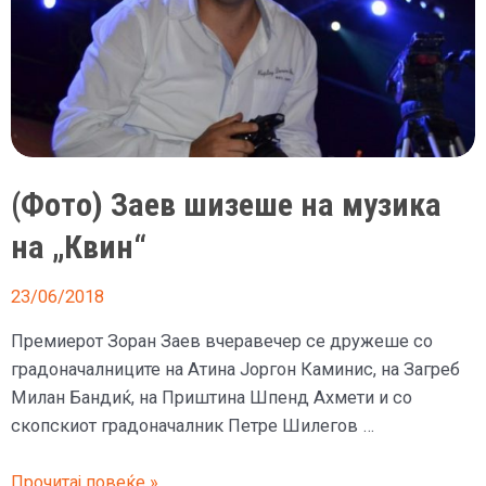
(Фото) Заев шизеше на музика
на „Квин“
23/06/2018
Премиерот Зоран Заев вчеравечер се дружеше со
градоначалниците на Атина Јоргон Каминис, на Загреб
Милан Бандиќ, на Приштина Шпенд Ахмети и со
скопскиот градоначалник Петре Шилегов …
(Фото)
Прочитај повеќе »