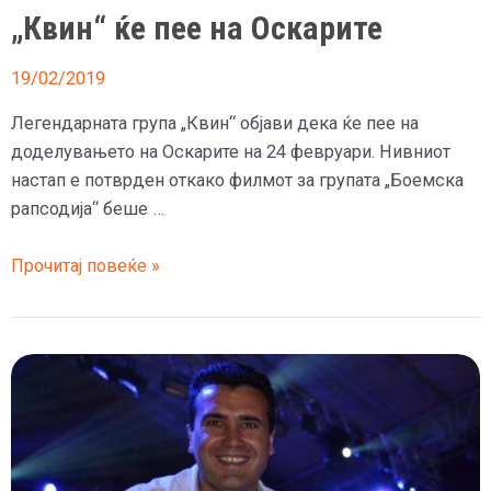
„Квин“ ќе пее на Оскарите
19/02/2019
Легендарната група „Квин“ објави дека ќе пее на
доделувањето на Оскарите на 24 февруари. Нивниот
настап е потврден откако филмот за групата „Боемска
рапсодија“ беше …
„Квин“
Прочитај повеќе »
ќе
пее
на
Оскарите