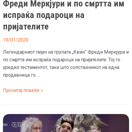
Фреди Меркјури и по смртта им
испраќа подароци на
пријателите
19/01/2020
Легендарниот пејач на групата „Квин“ Фреди Меркјури и
по смртта им испраќа подароци на пријателите. Тој го
уредил тестаментот, така што сопственикот на една
продавница го …
Фреди
Прочитај повеќе »
Меркјури
и
по
смртта
им