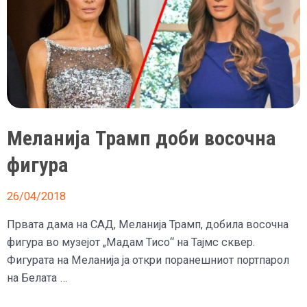
Тисо“
Меланија Трамп доби восочна
фигура
26/04/2018
Првата дама на САД, Меланија Трамп, добила восочна
фигура во музејот „Мадам Тисо“ на Тајмс сквер.
Фигурата на Меланија ја откри поранешниот портпарол
на Белата …