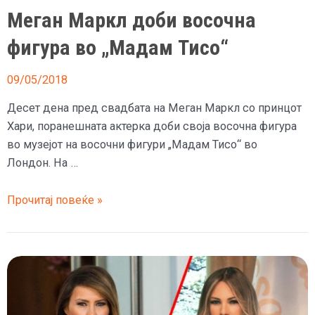
Меган Маркл доби восочна
фигура во „Мадам Тисо“
09/05/2018
Десет дена пред свадбата на Меган Маркл со принцот
Хари, поранешната актерка доби своја восочна фигура
во музејот на восочни фигури „Мадам Тисо“ во
Лондон. На …
Меган
Прочитај повеќе »
Маркл
доби
восочна
фигура
во
„Мадам