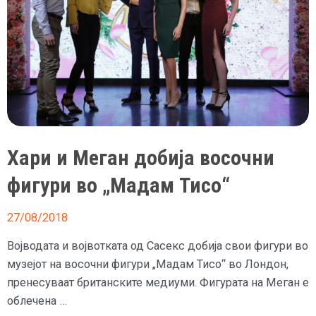
Хари и Меган добија восочни
фигури во „Мадам Тисо“
27/08/2018
Војводата и војвотката од Сасекс добија свои фигури во
музејот на восочни фигури „Мадам Тисо“ во Лондон,
пренесуваат британските медиуми. Фигурата на Меган е
облечена …