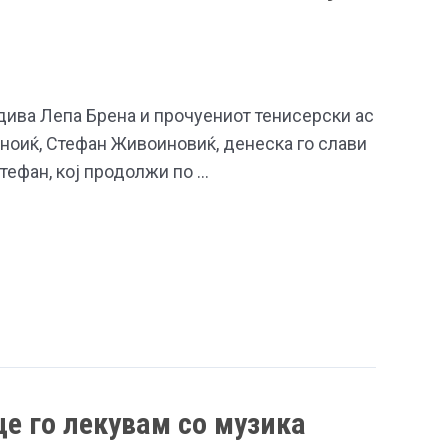
дива Лепа Брена и прочуениот тенисерски ас
ноиќ, Стефан Живоиновиќ, денеска го слави
Стефан, кој продолжи по …
е го лекувам со музика