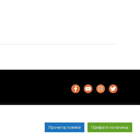
Прочитај повеќе
Прифати колачиња
Импресум
Маркетинг
Контакт
Услови за користење