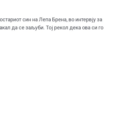
стариот син на Лепа Брена, во интервју за
акал да се заљуби. Тој рекол дека ова си го