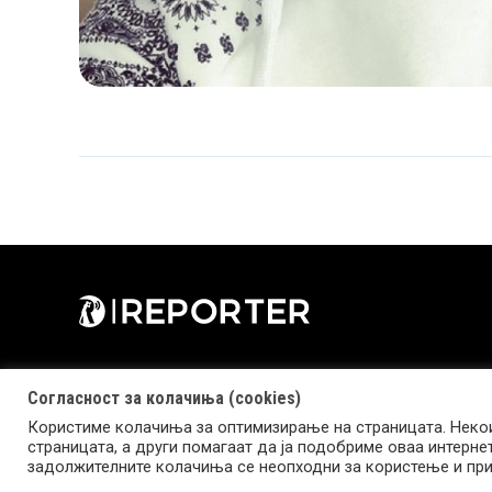
Согласност за колачиња (cookies)
Користиме колачиња за оптимизирање на страницата. Некои
страницата, а други помагаат да ја подобриме оваа интерне
Copyright © 2026 Reporter.mk | Member of Clip Media Group
задолжителните колачиња се неопходни за користење и при