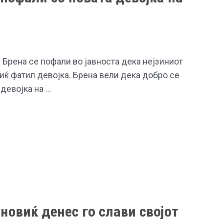
 Брена се пофали во јавноста дека нејзиниот
ќ фатил девојка. Брена вели дека добро се
 девојка на …
овиќ денес го слави својот