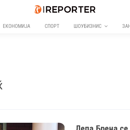
ЕКОНОМИЈА
СПОРТ
ШОУБИЗНИС
ЗА
ќ
Лепа Брена се