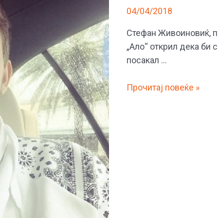
04/04/2018
Стефан Живоиновиќ, по
„Ало“ открил дека би с
посакал …
Скршеното
Прочитај повеќе »
срце
го
лекувам
со
музика