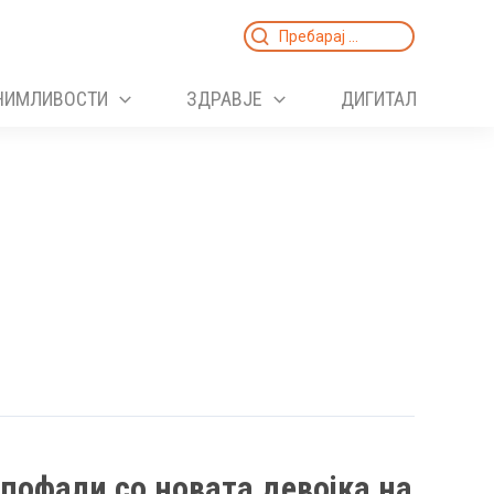
Search
for:
НИМЛИВОСТИ
ЗДРАВЈЕ
ДИГИТАЛ
 пофали со новата девојка на