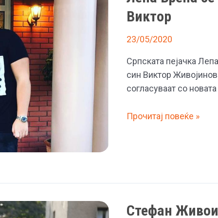
Виктор
23/05/2020
Српската пејачка Лепа
син Виктор Живојинови
согласуваат со новата
Лепа
Прочитај повеќе »
Брена
се
пофали
со
новата
девојка
Стефан Живоин
на