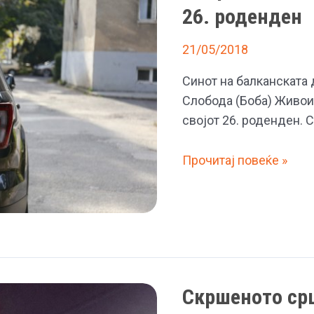
Виктор
26. роденден
21/05/2018
Синот на балканската 
Слобода (Боба) Живои
својот 26. роденден. 
Стефан
Прочитај повеќе »
Живоиновиќ
денес
го
слави
својот
26.
Скршеното срц
роденден