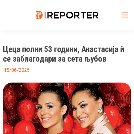
Skip
to
content
Mai
Me
Цеца полни 53 години, Анастасија ѝ
се заблагодари за сета љубов
15/06/2025