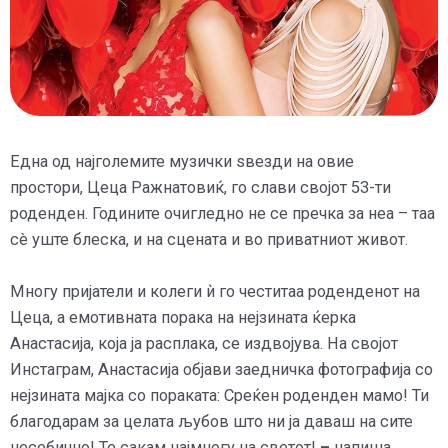
Една од најголемите музички ѕвезди на овие
простори, Цеца Ражнатовиќ, го слави својот 53-ти
роденден. Годините очигледно не се пречка за неа – таа
сè уште блеска, и на сцената и во приватниот живот.
Многу пријатели и колеги ѝ го честитаа роденденот на
Цеца, а емотивната порака на нејзината ќерка
Анастасија, која ја расплака, се издвојува. На својот
Инстаграм, Анастасија објави заедничка фотографија со
нејзината мајка со пораката: Среќен роденден мамо! Ти
благодарам за целата љубов што ни ја даваш на сите
несебично! Те сакам најмногу на светот!
–
напиша