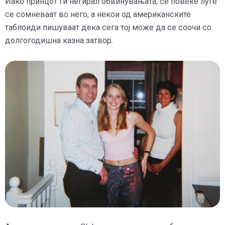
Иако принцот ги негирал обвинувањата, сè повеќе луѓе
се сомневаат во него, а некои од американските
таблоиди пишуваат дека сега тој може да се соочи со
долгогодишна казна затвор.