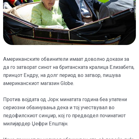
Американските обвинители имаат доволно докази за
да го затворат синот на британската кралица Елизабета,
принцот Ендру, на долг период во затвор, пишува
американскиот магазин Globe.
Против војдата од Јорк минатата година беа упатени
сериозни обвинувања дека и тој учествувал во
педофилскиот синџир, кој го предводел починатиот
милијардер Џефри Епштајн.