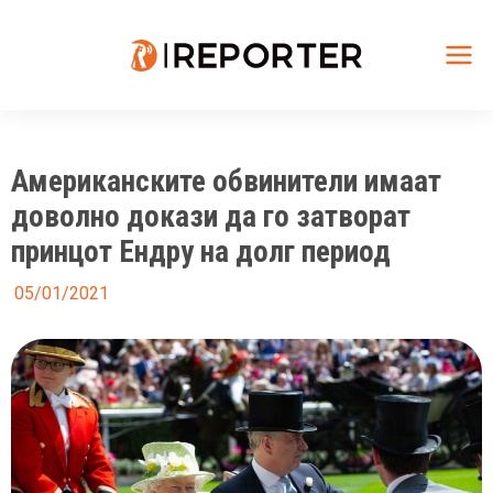
Skip
to
content
Mai
Me
Американските обвинители имаат
доволно докази да го затворат
принцот Ендру на долг период
05/01/2021