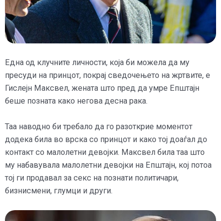
Една од клучните личности, која би можела да му
пресуди на принцот, покрај сведочењето на жртвите, е
Гислејн Максвел, жената што пред да умре Епштајн
беше позната како негова десна рака.
Таа наводно би требало да го разоткрие моментот
додека била во врска со принцот и како тој доаѓал до
контакт со малолетни девојки. Максвел била таа што
му набавувала малолетни девојки на Епштајн, кој потоа
тој ги продавал за секс на познати политичари,
бизнисмени, глумци и други.