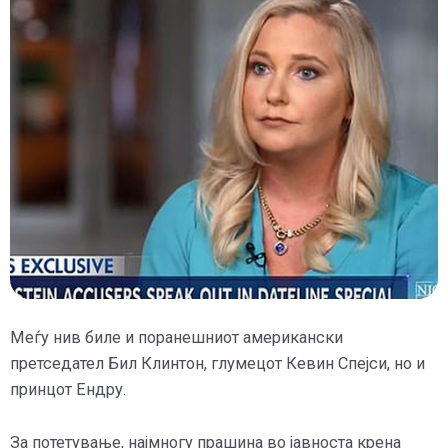
Меѓу нив биле и поранешниот американски
претседател Бил Клинтон, глумецот Кевин Спејси, но и
принцот Ендру.
За потетување, најмногу прашина во јавноста крена