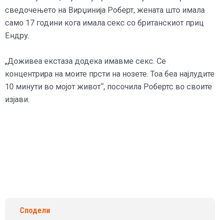
сведочењето на Вирџинија Роберт, жената што имала
само 17 години кога имала секс со британскиот приц
Ендру.
„Доживеа екстаза додека имавме секс. Се
концентрира на моите прсти на нозете. Тоа беа најлудите
10 минути во мојот живот“, посочила Робертс во своите
изјави.
Сподели