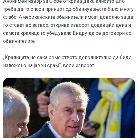
Анонимен извор за Globe открива дека алибито што
треба да го спаси принцот од обвинувањата било многу
слабо. Американските обвинители имаат доволно за да
го стават во затвор, открива изворот додавајќи дека и
самата кралица го убедувала Ендру да се договори со
обвинителите.
„Кралицата не сака семејството дополнително да биде
изложено на јавен срам“, вели изворот.