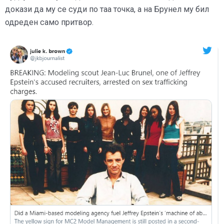
докази да му се суди по таа точка, а на Брунел му бил
одреден само притвор.