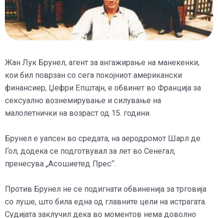
Жан Лук Брунел, агент за ангажирање на манекенки,
кои бил поврзан со сега покојниот американски
финансиер, Џефри Епштајн, е обвинет во Франција за
сексуално вознемирување и силување на
малолетнички на возраст од 15. години.
Брунел е уапсен во средата, на аеродромот Шарл де
Гол, додека се подготвувал за лет во Сенегал,
пренесува „Асошиетед Прес“.
Против Брунел не се подигнати обвиненија за трговија
со луше, што била една од главните цели на истрагата.
Судијата заклучил дека во моментов нема доволно