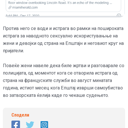
Против него се води и истрага во рамки на пошироката
истрага за наводното сексуално искористувањње на
жени и девојки од страна на Епштајн и неговиот круг на
пријатели.
Повеќе жени навеле дека биле жртви и разговарале со
полицијата, од моментот кога се отворила истрага од
страна на француските служби во август минатата
година, истиот месец кога Епштај изврши самоубиство
во затворската ќелија каде го чекаше судењето.
Сподели