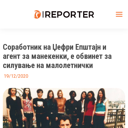
Skip
to
content
Mai
Me
Соработник на Џефри Епштајн и
агент за манекенки, e обвинет за
силување на малолетнички
19/12/2020