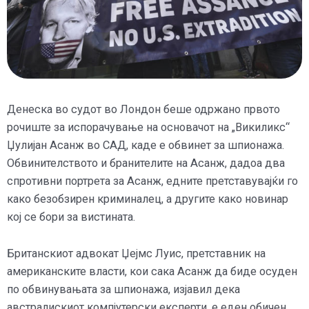
Денеска во судот во Лондон беше одржано првото
рочиште за испорачување на основачот на „Викиликс“
Џулијан Асанж во САД, каде е обвинет за шпионажа.
Обвинителството и бранителите на Асанж, дадоа два
спротивни портрета за Асанж, едните претставувајќи го
како безобзирен криминалец, а другите како новинар
кој се бори за вистината.
Британскиот адвокат Џејмс Луис, претставник на
американските власти, кои сака Асанж да биде осуден
по обвинувањата за шпионажа, изјавил дека
австралискиот компјутерски експерти, е еден обичен