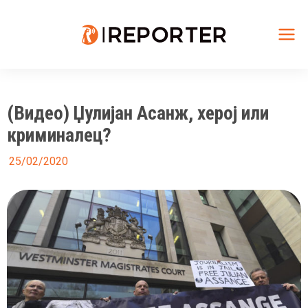
Skip
to
content
Mai
Me
(Видео) Џулијан Асанж, херој или
криминалец?
25/02/2020