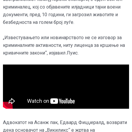
криминалец, кој со објавените илјадници тајни воени
документи, пред 10 години, ги загрозил животите и
безбедноста на голем број луѓе.
„Известувањето или новинарството не се изговор за
криминалните активности, ниту лиценца за кршење на
кривичните закони“, изјавил Луис.
Адвокатот на Асанж пак, Едвард Фицџералд, возврати
дека основачот на „Викиликс“ е жртва на