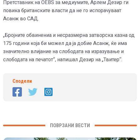
Претставник на OEBS за медиумите, Арлем Дезир ги
повика британските власти да не го испорачуваат
Асанж во САД.
„Бројните обвинениа и несразмерна затворска казна од
175 години која би можел да ја добие Асанж, ќе има
значително влијание на слободата на изразување и
слободата на печатот“, напишал Дезир на „Твитер“.
Сподели
ПОВРЗАНИ ВЕСТИ