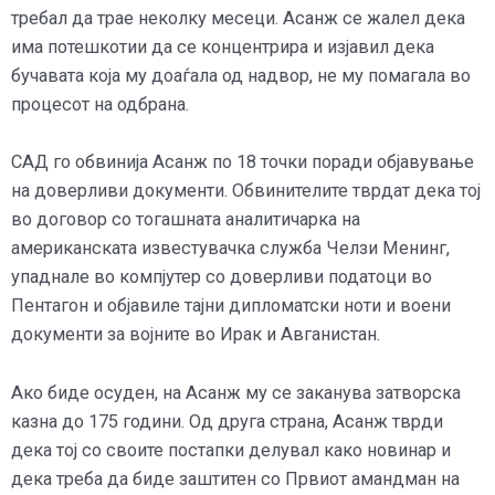
требал да трае неколку месеци. Асанж се жалел дека
има потешкотии да се концентрира и изјавил дека
бучавата која му доаѓала од надвор, не му помагала во
процесот на одбрана.
САД го обвинија Асанж по 18 точки поради објавување
на доверливи документи. Обвинителите тврдат дека тој
во договор со тогашната аналитичарка на
американската известувачка служба Челзи Менинг,
упаднале во компјутер со доверливи податоци во
Пентагон и објавиле тајни дипломатски ноти и воени
документи за војните во Ирак и Авганистан.
Ако биде осуден, на Асанж му се заканува затворска
казна до 175 години. Од друга страна, Асанж тврди
дека тој со своите постапки делувал како новинар и
дека треба да биде заштитен со Првиот амандман на