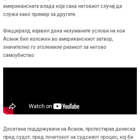
американската влада која сака неговиот случај да
служи како пример за другите.
Фицџералд изјавил дека нехуманите услови на кои
Асанж бил изложен во американскиот затвор,
значително го зголемиле ризикот за негово
самоубиство.
Десетина поддржувачи на Асанж, протестираа денеска
пред судот, пред почетокот на судскиот процес, кој би