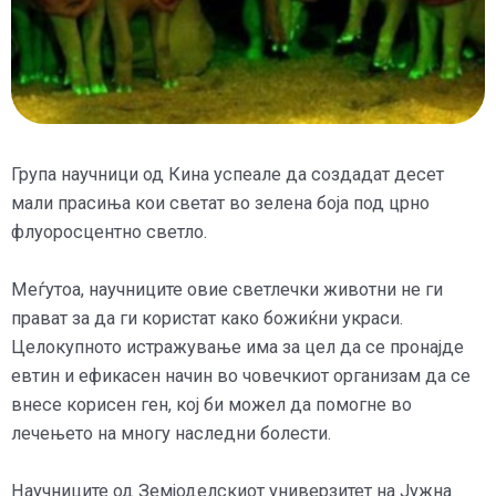
Група научници од Кина успеале да создадат десет
мали прасиња кои светат во зелена боја под црно
флуоросцентно светло.
Меѓутоа, научниците овие светлечки животни не ги
прават за да ги користат како божиќни украси.
Целокупното истражување има за цел да се пронајде
евтин и ефикасен начин во човечкиот организам да се
внесе корисен ген, кој би можел да помогне во
лечењето на многу наследни болести.
Научниците од Земјоделскиот универзитет на Јужна