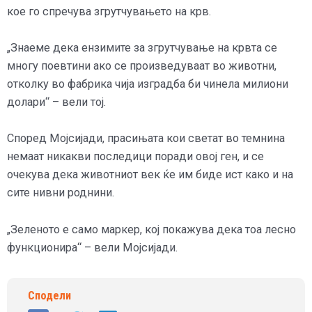
кое го спречува згрутчувањето на крв.
„Знаеме дека ензимите за згрутчување на крвта се
многу поевтини ако се произведуваат во животни,
отколку во фабрика чија изградба би чинела милиони
долари“ – вели тој.
Според Мојсијади, прасињата кои светат во темнина
немаат никакви последици поради овој ген, и се
очекува дека животниот век ќе им биде ист како и на
сите нивни роднини.
„Зеленото е само маркер, кој покажува дека тоа лесно
функционира“ – вели Мојсијади.
Сподели