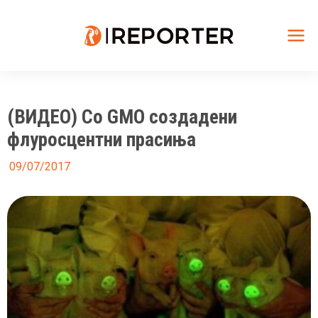
Skip
to
content
Mai
Me
(ВИДЕО) Со GMO создадени
флуросцентни прасиња
09/07/2017