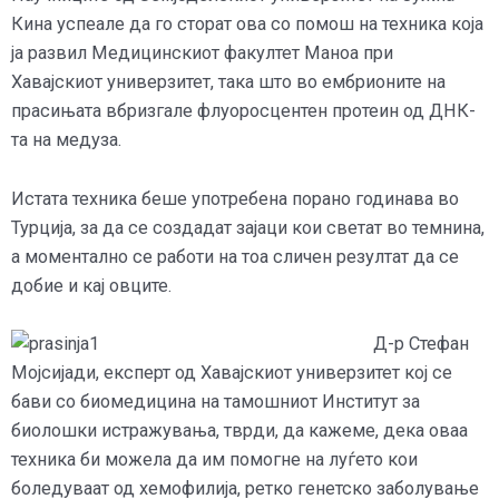
Кина успеале да го сторат ова со помош на техника која
ја развил Медицинскиот факултет Маноа при
Хавајскиот универзитет, така што во ембрионите на
прасињата вбризгале флуоросцентен протеин од ДНК-
та на медуза.
Истата техника беше употребена порано годинава во
Турција, за да се создадат зајаци кои светат во темнина,
а моментално се работи на тоа сличен резултат да се
добие и кај овците.
Д-р Стефан
Мојсијади, експерт од Хавајскиот универзитет кој се
бави со биомедицина на тамошниот Институт за
биолошки истражувања, тврди, да кажеме, дека оваа
техника би можела да им помогне на луѓето кои
боледуваат од хемофилија, ретко генетско заболување