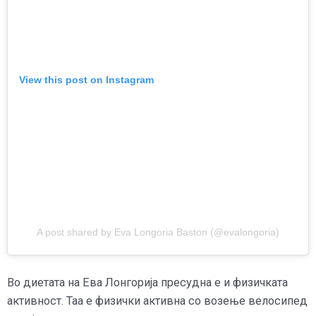
View this post on Instagram
A post shared by Eva Longoria Baston (@evalongoria)
Во диетата на Ева Лонгорија пресудна е и физичката
активност. Таа е физички активна со возење велосипед