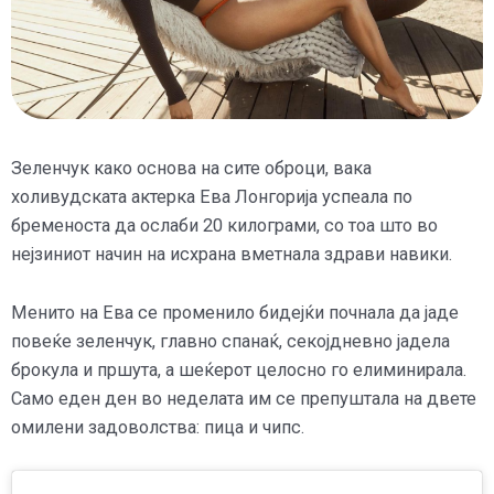
Зеленчук како основа на сите оброци, вака
холивудската актерка Ева Лонгорија успеала по
бременоста да ослаби 20 килограми, со тоа што во
нејзиниот начин на исхрана вметнала здрави навики.
Менито на Ева се променило бидејќи почнала да јаде
повеќе зеленчук, главно спанаќ, секојдневно јадела
брокула и пршута, а шеќерот целосно го елиминирала.
Само еден ден во неделата им се препуштала на двете
омилени задоволства: пица и чипс.