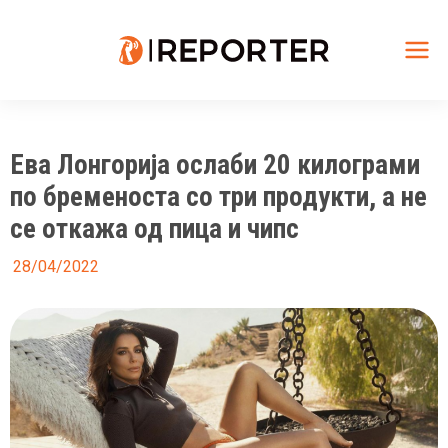
Skip
to
content
Mai
Me
Ева Лонгорија ослаби 20 килограми
по бременоста со три продукти, а не
се откажа од пица и чипс
28/04/2022