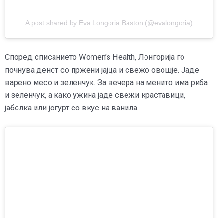
A post shared by Eva Longoria Baston (@evalongoria)
Според списанието Women’s Health, Лонгорија го
почнува денот со пржени јајца и свежо овошје. Јаде
варено месо и зеленчук. За вечера на менито има риба
и зеленчук, а како ужина јаде свежи краставици,
јаболка или јогурт со вкус на ванила.