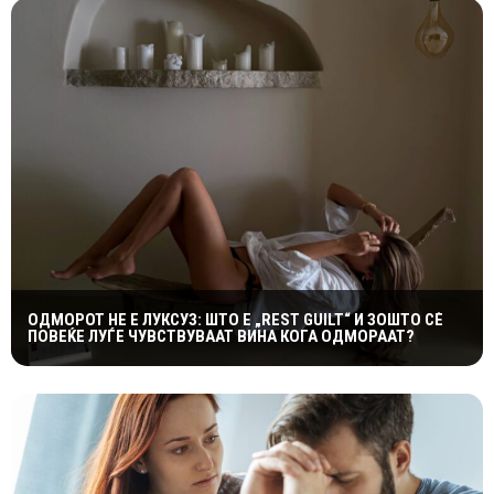
ОДМОРОТ НЕ Е ЛУКСУЗ: ШТО Е „REST GUILT“ И ЗОШТО СÈ
ПОВЕЌЕ ЛУЃЕ ЧУВСТВУВААТ ВИНА КОГА ОДМОРААТ?