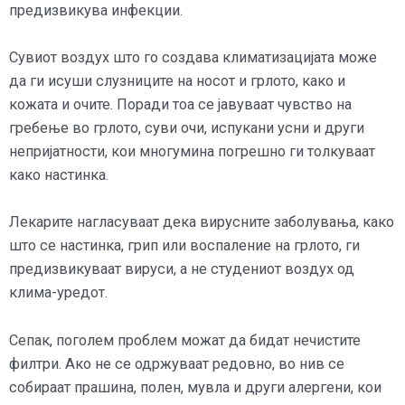
предизвикува инфекции.
Сувиот воздух што го создава климатизацијата може
да ги исуши слузниците на носот и грлото, како и
кожата и очите. Поради тоа се јавуваат чувство на
гребење во грлото, суви очи, испукани усни и други
непријатности, кои многумина погрешно ги толкуваат
како настинка.
Лекарите нагласуваат дека вирусните заболувања, како
што се настинка, грип или воспаление на грлото, ги
предизвикуваат вируси, а не студениот воздух од
клима-уредот.
Сепак, поголем проблем можат да бидат нечистите
филтри. Ако не се одржуваат редовно, во нив се
собираат прашина, полен, мувла и други алергени, кои