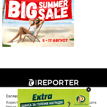
Согласност за колачиња (cookies)
Користиме колачиња за оптимизирање на страницата.
Некои од колачињата се од суштинско значење за