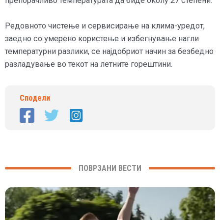
препорачливо температурата да биде околу 27 степени.
Редовното чистење и сервисирање на клима-уредот,
заедно со умерено користење и избегнување нагли
температурни разлики, се најдобриот начин за безбедно
разладување во текот на летните горештини.
Сподели
ПОВРЗАНИ ВЕСТИ