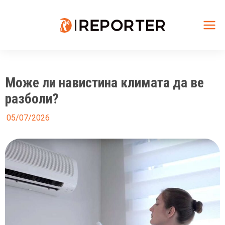
Skip
to
content
Mai
Me
Може ли навистина климата да ве
разболи?
05/07/2026