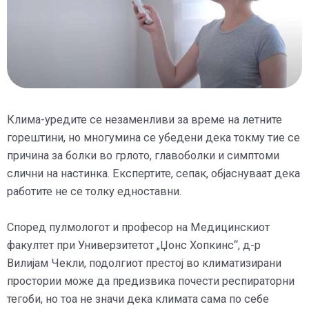
Клима-уредите се незаменливи за време на летните
горештини, но многумина се убедени дека токму тие се
причина за болки во грлото, главоболки и симптоми
слични на настинка. Експертите, сепак, објаснуваат дека
работите не се толку едноставни.
Според пулмологот и професор на Медицинскиот
факултет при Универзитетот „Џонс Хопкинс“, д-р
Вилијам Чекли, подолгиот престој во климатизирани
простории може да предизвика почести респираторни
тегоби, но тоа не значи дека климата сама по себе