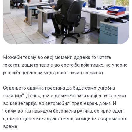
Можеби токму во овој момент, додека го читате
текстот, вашето тело е во состојба која тивко, но упорно
ја плаќа цената на модерниот начин на живот.
Седењето одамна престана да биде само „удобна
позиција“. Денес, тоа е доминантна состојба на човекот:
во канцеларија, во автомобил, пред екран, дома. И
токму во таа навидум безопасна рутина, се крие еден
од најпотценетите здравствени ризици на современото
време.