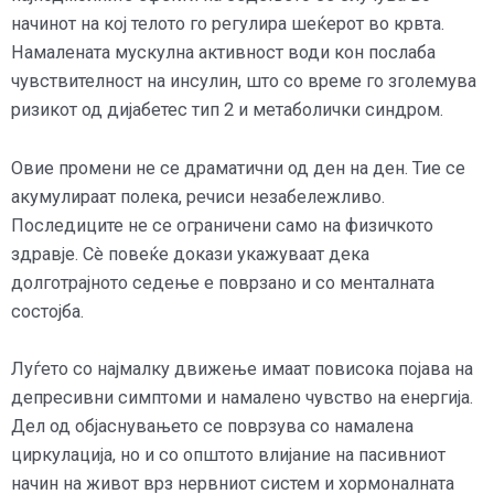
начинот на кој телото го регулира шеќерот во крвта.
Намалената мускулна активност води кон послаба
чувствителност на инсулин, што со време го зголемува
ризикот од дијабетес тип 2 и метаболички синдром.
Овие промени не се драматични од ден на ден. Тие се
акумулираат полека, речиси незабележливо.
Последиците не се ограничени само на физичкото
здравје. Сè повеќе докази укажуваат дека
долготрајното седење е поврзано и со менталната
состојба.
Луѓето со најмалку движење имаат повисока појава на
депресивни симптоми и намалено чувство на енергија.
Дел од објаснувањето се поврзува со намалена
циркулација, но и со општото влијание на пасивниот
начин на живот врз нервниот систем и хормоналната