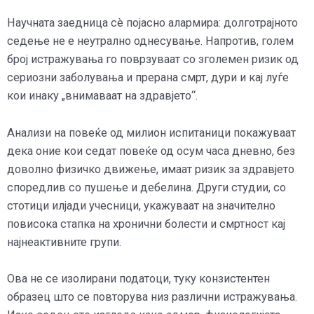
Научната заедница сè појасно алармира: долготрајното
седење не е неутрално однесување. Напротив, голем
број истражувања го поврзуваат со зголемен ризик од
сериозни заболувања и прерана смрт, дури и кај луѓе
кои инаку „внимаваат на здравјето“.
Анализи на повеќе од милион испитаници покажуваат
дека оние кои седат повеќе од осум часа дневно, без
доволно физичко движење, имаат ризик за здравјето
споредлив со пушење и дебелина. Други студии, со
стотици илјади учесници, укажуваат на значително
повисока стапка на хронични болести и смртност кај
најнеактивните групи.
Ова не се изолирани податоци, туку конзистентен
образец што се повторува низ различни истражувања.