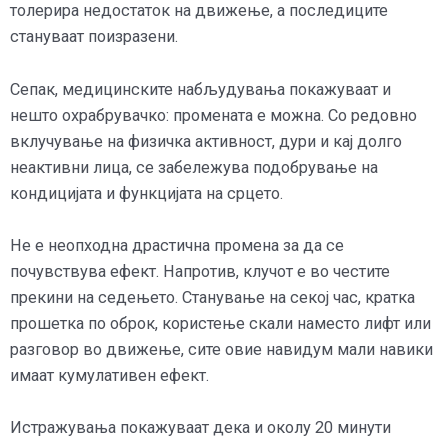
толерира недостаток на движење, а последиците
стануваат поизразени.
Сепак, медицинските набљудувања покажуваат и
нешто охрабрувачко: промената е можна. Со редовно
вклучување на физичка активност, дури и кај долго
неактивни лица, се забележува подобрување на
кондицијата и функцијата на срцето.
Не е неопходна драстична промена за да се
почувствува ефект. Напротив, клучот е во честите
прекини на седењето. Станување на секој час, кратка
прошетка по оброк, користење скали наместо лифт или
разговор во движење, сите овие навидум мали навики
имаат кумулативен ефект.
Истражувања покажуваат дека и околу 20 минути