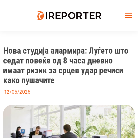
Skip
to
content
Mai
Me
Нова студија алармира: Луѓето што
седат повеќе од 8 часа дневно
имаат ризик за срцев удар речиси
како пушачите
12/05/2026