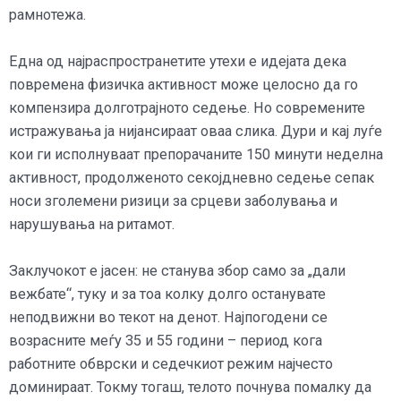
рамнотежа.
Една од најраспространетите утехи е идејата дека
повремена физичка активност може целосно да го
компензира долготрајното седење. Но современите
истражувања ја нијансираат оваа слика. Дури и кај луѓе
кои ги исполнуваат препорачаните 150 минути неделна
активност, продолженото секојдневно седење сепак
носи зголемени ризици за срцеви заболувања и
нарушувања на ритамот.
Заклучокот е јасен: не станува збор само за „дали
вежбате“, туку и за тоа колку долго останувате
неподвижни во текот на денот. Најпогодени се
возрасните меѓу 35 и 55 години – период кога
работните обврски и седечкиот режим најчесто
доминираат. Токму тогаш, телото почнува помалку да