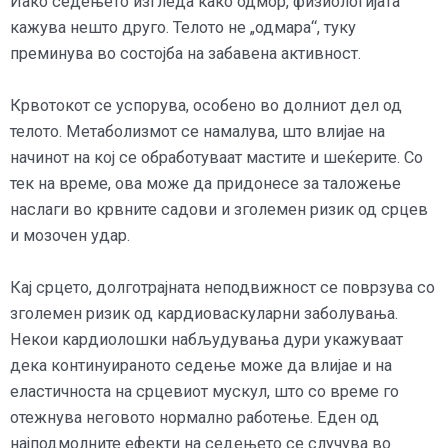
Иако седењето изгледа како одмор, физиологијата
кажува нешто друго. Телото не „одмара“, туку
преминува во состојба на забавена активност.
Крвотокот се успорува, особено во долниот дел од
телото. Метаболизмот се намалува, што влијае на
начинот на кој се обработуваат мастите и шеќерите. Со
тек на време, ова може да придонесе за таложење
наслаги во крвните садови и зголемен ризик од срцев
и мозочен удар.
Кај срцето, долготрајната неподвижност се поврзува со
зголемен ризик од кардиоваскуларни заболувања.
Некои кардиолошки набљудувања дури укажуваат
дека континуираното седење може да влијае и на
еластичноста на срцевиот мускул, што со време го
отежнува неговото нормално работење. Еден од
најподмолните ефекти на седењето се случува во