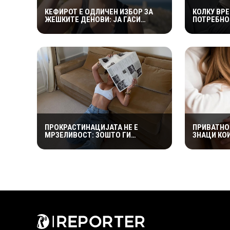
КЕФИРОТ Е ОДЛИЧЕН ИЗБОР ЗА
КОЛКУ ВР
ЖЕШКИТЕ ДЕНОВИ: ЈА ГАСИ
ПОТРЕБНО
ЖЕДТА, СОДРЖИ ЕЛЕКТРОЛИТИ И
ПОРАНЕШН
ПРИДОНЕСУВА ЗА ЗДРАВА
„ПРАВИЛОТ
ДИГЕСТИЈА
МАГИЧНА
ПРОКРАСТИНАЦИЈАТА НЕ Е
ПРИВАТНО
МРЗЕЛИВОСТ: ЗОШТО ГИ
ЗНАЦИ КО
ОДЛОЖУВАМЕ ОБВРСКИТЕ И КАКО
ДЕКА ПАР
ДА ГО ПРЕКИНЕМЕ МАЃЕПСАНИОТ
ПРЕМОЛЧ
КРУГ