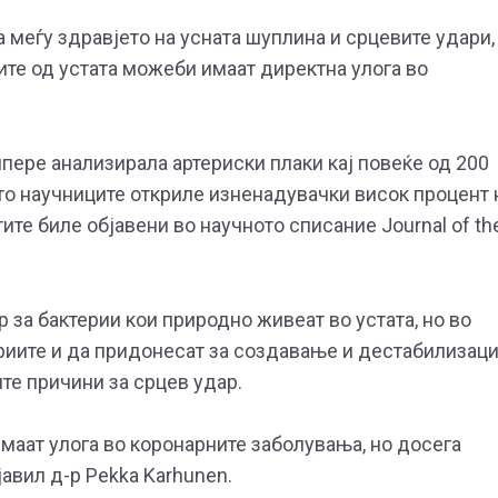
 меѓу здравјето на усната шуплина и срцевите удари,
те од устата можеби имаат директна улога во
пере анализирала артериски плаки кај повеќе од 200
то научниците откриле изненадувачки висок процент 
ите биле објавени во научното списание Journal of th
 за бактерии кои природно живеат во устата, но во
риите и да придонесат за создавање и дестабилизаци
те причини за срцев удар.
маат улога во коронарните заболувања, но досега
авил д-р Pekka Karhunen.