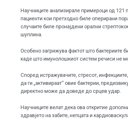
Научниците анализирале примероци од 121 па
пациенти кои претходно биле оперирани пора
случаите биле пронајдени орални стрептокок
шуплина.
Особено загрижува фактот што бактериите би
каде што имунолошкиот систем речиси не мо
Според истражувачите, стресот, инфекциите
да ги „активираат“ овие бактерии, предизвик
директно може да доведе до срцев удар.
Научниците велат дека ова откритие дополни
здравјето на забите, непцата и кардиоваскул