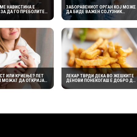
ЕМЕ НАВИСТИНА Е
ЗАБОРАВЕНИОТ ОРГАН КОЈ МОЖЕ
 ЗА ДА ГО ПРЕБОЛИТЕ
ДА БИДЕ ВАЖЕН СОЈУЗНИК
ИОТ ПАРТНЕР?
ПРОТИВ РАКОТ: НАУЧНИЦИТЕ
О БЕЗ КОНТАКТ“ НЕ Е
ОТКРИВААТ КОЛКУ Е ЗНАЧАЕН
 ФОРМУЛА
ТИМУСОТ
СТ ИЛИ КРИЕЊЕ? ПЕТ
ЛЕКАР ТВРДИ ДЕКА ВО ЖЕШКИТЕ
И МОЖАТ ДА ОТКРИЈАТ
ДЕНОВИ ПОНЕКОГАШ Е ДОБРО ДА
ТНЕРОТ НЕШТО
ИЗЕДЕТЕ ПОМФРИТ – ЕВЕ ЗОШТО
УВА