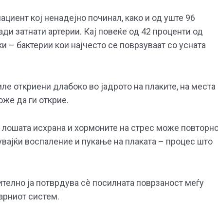
циент кој ненадејно починал, како и од уште 96
ди затнати артерии. Кај повеќе од 42 проценти од
и – бактерии кои најчесто се поврзуваат со усната
ле откриени длабоко во јадрото на плаките, на места
же да ги открие.
, лошата исхрана и хормоните на стрес може повторн
увајќи воспаление и пукање на плаката – процес што
телно ја потврдува сè посилната поврзаност меѓу
арниот систем.