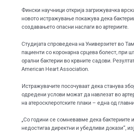
Фински научници открија загрижувачка врска
новото истражување покажува дека бактерии
создавањето опасни наслаги во артериите.
Студијата спроведена на Универзитет во Там
пациенти со коронарна срцева болест, при ш
орални бактерии во крвните садови. Резултат
American Heart Association.
Истражувачите посочуваат дека станува збор
одредени услови можат да навлезат во арте
на атеросклеротските плаки – една од главни
„Со години се сомневавме дека бактериите и
недостигаа директни и убедливи докази“, изј