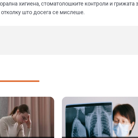
орална хигиена, стоматолошките контроли и грижата 
 отколку што досега се мислеше.