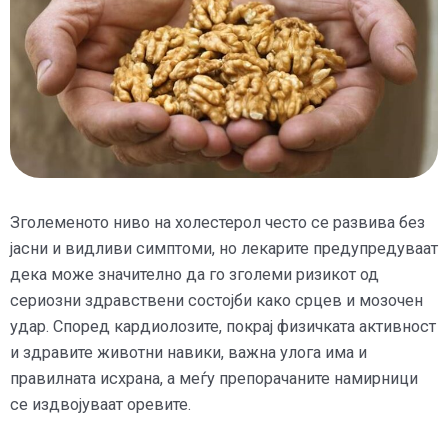
Зголеменото ниво на холестерол често се развива без
јасни и видливи симптоми, но лекарите предупредуваат
дека може значително да го зголеми ризикот од
сериозни здравствени состојби како срцев и мозочен
удар. Според кардиолозите, покрај физичката активност
и здравите животни навики, важна улога има и
правилната исхрана, а меѓу препорачаните намирници
се издвојуваат оревите.