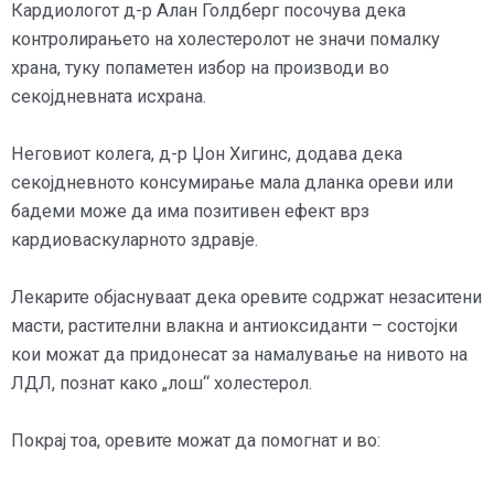
Кардиологот д-р Алан Голдберг посочува дека
контролирањето на холестеролот не значи помалку
храна, туку попаметен избор на производи во
секојдневната исхрана.
Неговиот колега, д-р Џон Хигинс, додава дека
секојдневното консумирање мала дланка ореви или
бадеми може да има позитивен ефект врз
кардиоваскуларното здравје.
Лекарите објаснуваат дека оревите содржат незаситени
масти, растителни влакна и антиоксиданти – состојки
кои можат да придонесат за намалување на нивото на
ЛДЛ, познат како „лош“ холестерол.
Покрај тоа, оревите можат да помогнат и во: