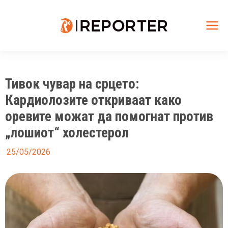
Skip
to
content
Mai
Me
Тивок чувар на срцето:
Кардиолозите откриваат како
оревите можат да помогнат против
„лошиот“ холестерол
25/05/2026