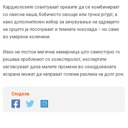
Кардиолозите советуваат оревите да се комбинираат
со овесна каша, бобичесто овошје или грчки јогурт, а
како дополнителен избор за зачувување на здравјето
на срцето ја посочуваат и темната чоколада – но само
во умерени количини.
Иако не постои магична намирница што самостојно го
решава проблемот со холестеролот, експертите
нагласуваат дека малите промени во секојдневната
исхрана можат да направат голема разлика на долг рок.
Сподели