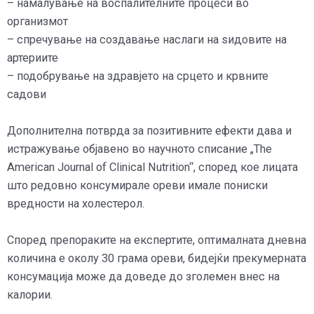
– намалување на воспалителните процеси во
организмот
– спречување на создавање наслаги на ѕидовите на
артериите
– подобрување на здравјето на срцето и крвните
садови
Дополнителна потврда за позитивните ефекти дава и
истражување објавено во научното списание „The
American Journal of Clinical Nutrition“, според кое лицата
што редовно консумирале ореви имале пониски
вредности на холестерол.
Според препораките на експертите, оптималната дневна
количина е околу 30 грама ореви, бидејќи прекумерната
консумација може да доведе до зголемен внес на
калории.