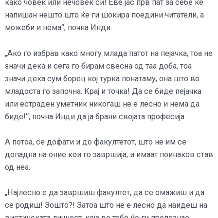
како човек или нечовек си! Еве јас прв пат за себе ќе
напишан нешто што ќе ги шокира поедини читатели, а
можеби и нема“, почна Инди.
„Ако го избрав како многу млада патот на пејачка, тоа не
значи дека и сега го бирам свесна од таа доба, тоа
значи дека сум борец кој турка понатаму, она што во
младоста го започна. Крај и точка! Да се биде пејачка
или естраден уметник никогаш не е лесно и нема да
биде!“, почна Инди да ја брани својата професија.
А потоа, се дофати и до факултетот, што не им се
допадна на оние кои го завршија, и имаат поинаков став
од неа.
„Најлесно е да завршиш факултет, да се омажиш и да
се родиш! Зошто?! Затоа што не е лесно да наидеш на
вистинската личност, која во тебе ќе ги препознае