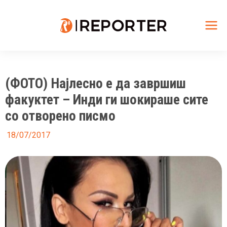
Skip
to
content
Mai
Me
(ФОТО) Најлесно е да завршиш
факуктет – Инди ги шокираше сите
со отворено писмо
18/07/2017