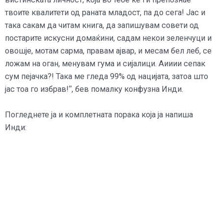
твоите квалитети од раната младост, па до сега! Јас и
така сакам да читам книга, да запишувам совети од
постарите искусни домаќини, садам некои зеленчуци и
овошје, мотам сарма, правам ајвар, и месам бел леб, се
ложам на оган, менувам гума и сијалици. Аииии сепак
сум пејачка?! Така ме гледа 99% од нацијата, затоа што
јас тоа го избрав!“, бев помалку конфузна Инди.
Погледнете ја и комплетната порака која ја напиша
Инди: