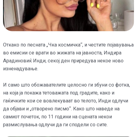
Откако по песната „Чка космичка“, и честите појавувања
во емисии се врати во жижата на јавноста, Индира
Арадиновиќ Инди, секој ден приредува некое ново
изненадување.
И само што обожавателите целосно ги збуни со фотка,
на која ја покажа тетоважата под градите, како и
гаќичките кои се вовлекуваат во телото, Инди одлучи
да објави и „отворено писмо“. Како што наведе на
самиот почеток, по 11 години на сцената некои
размислувања одлучи да ги сподели со сите.