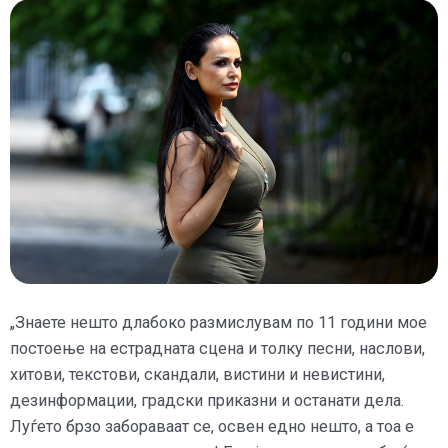
„Знаете нешто длабоко размислувам по 11 години мое
постоење на естрадната сцена и толку песни, наслови,
хитови, текстови, скандали, вистини и невистини,
дезинформации, градски приказни и останати дела.
Луѓето брзо забораваат се, освен едно нешто, а тоа е