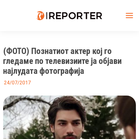
Skip
to
content
Mai
Me
(ФОТО) Познатиот актер кој го
гледаме по телевизиите ја објави
најлудата фотографија
24/07/2017