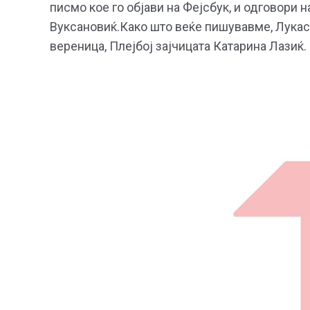
писмо кое го објави на Фејсбук, и одговори
Вуксановиќ.Како што веќе пишувавме, Лукас г
вереница, Плејбој зајчицата Катарина Лазиќ.