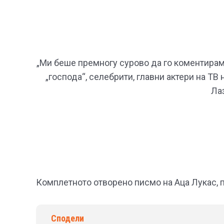
„Ми беше премногу сурово да го коментирам 
„господа“, селебрити, главни актери на ТВ 
Лаз
Комплетното отворено писмо на Аца Лукас, п
Сподели