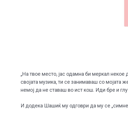
„На твое место, јас одамна би меркал некое
својата музика, ти се занимаваш со мојата ж
немој да не ставаш во ист кош. Иди бре и глу
И додека Шашиќ му одговри да му се „симне 