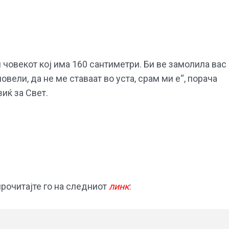
човекот кој има 160 сантиметри. Би ве замолила вас
новели, да не ме ставаат во уста, срам ми е“, порача
иќ за Свет.
рочитајте го на следниот
линк
: