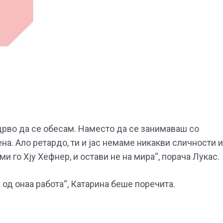
 дрво да се обесам. Наместо да се занимаваш со
ена. Ало ретардо, ти и јас немаме никакви сличности и
ми го Хју Хефнер, и остави не на мира“, порача Лукас.
од онаа работа“, Катарина беше поречита.