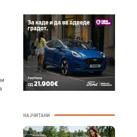
ри
а
НАЈЧИТАНИ
.