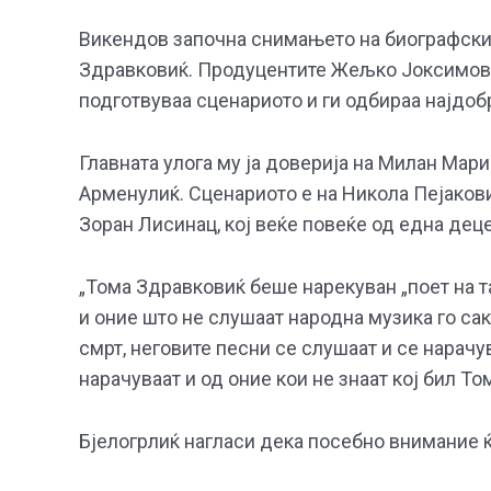
Викендов започна снимањето на биографскио
Здравковиќ. Продуцентите Жељко Јоксимовиќ
подготвуваа сценариото и ги одбираа најдоб
Главната улога му ја доверија на Милан Мари
Арменулиќ. Сценариото е на Никола Пејакови
Зоран Лисинац, кој веќе повеќе од една дец
„Тома Здравковиќ беше нарекуван „поет на таг
и оние што не слушаат народна музика го сак
смрт, неговите песни се слушаат и се нарачув
нарачуваат и од оние кои не знаат кој бил То
Бјелогрлиќ нагласи дека посебно внимание ќ