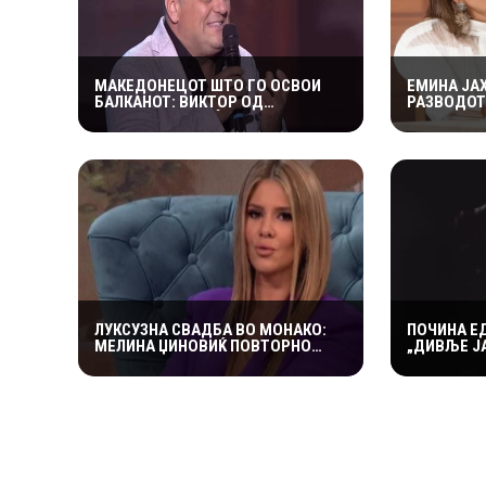
МАКЕДОНЕЦОТ ШТО ГО ОСВОИ
ЕМИНА ЈА
БАЛКАНОТ: ВИКТОР ОД
РАЗВОДОТ
КУМАНОВО Е МЕЃУ ГЛАВНИТЕ
СО ДЕЦАТА
ФАВОРИТИ ВО „НИКОГАШ НЕ Е
ТЕШКО
ДОЦНА”
ЛУКСУЗНА СВАДБА ВО МОНАКО:
ПОЧИНА Е
МЕЛИНА ЏИНОВИЌ ПОВТОРНО
„ДИВЉЕ ЈА
ЗАСТАНУВА НА „ЛУДИОТ КАМЕН“
ПРОСТУВА
СО МИЛИОНЕР ПОСТАР 23 ГОДИНИ