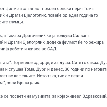
т филм за славниот покоен српски пејач Тома
 и Драган Бјелогрлиќ, повеќе од една година го
рите глумци.
ќ, а Тамара Драгичевиќ ќе ја толкува Силвана
ќ и Драган Бјелогрлиќ, додека филмот ќе го режира
енија работи и живее во САД.
ата“. Тој пееше од срце, и за душа. Сите го сакаа. Ду
аа и слушаа Тома. Дури и денес, 30 години по неговат
аат во кафеаните. Исто така, тие се пеат и
ма“, вели Бјелогрлиќ.
е се посвети на музиката, за која живеел Здравковиќ