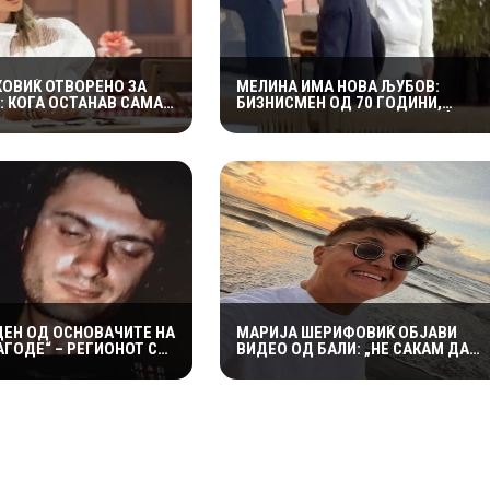
ХОВИЌ ОТВОРЕНО ЗА
МЕЛИНА ИМА НОВА ЉУБОВ:
: КОГА ОСТАНАВ САМА
БИЗНИСМЕН ОД 70 ГОДИНИ,
, СФАТИВ КОЛКУ Е
ПОМЛАД ОД ХАРИС ЏИНОВИЌ
ДЕН ОД ОСНОВАЧИТЕ НА
МАРИЈА ШЕРИФОВИЌ ОБЈАВИ
ГОДЕ“ – РЕГИОНОТ СЕ
ВИДЕО ОД БАЛИ: „НЕ САКАМ ДА
 ОД РОК ЛЕГЕНДА
ОБЈАВУВАМ ПРИВАТНИ СНИМКИ,
НО ОВАА Е ПОСЕБЕНА“