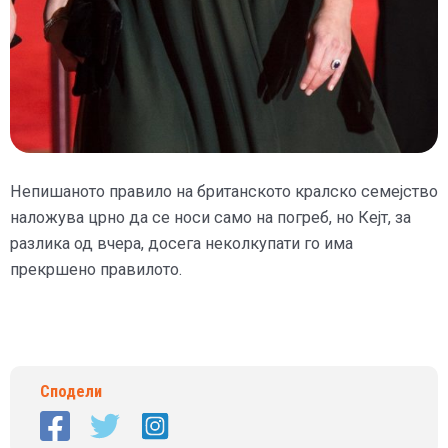
Непишаното правило на британското кралско семејство
наложува црно да се носи само на погреб, но Кејт, за
разлика од вчера, досега неколкупати го има
прекршено правилото.
Сподели