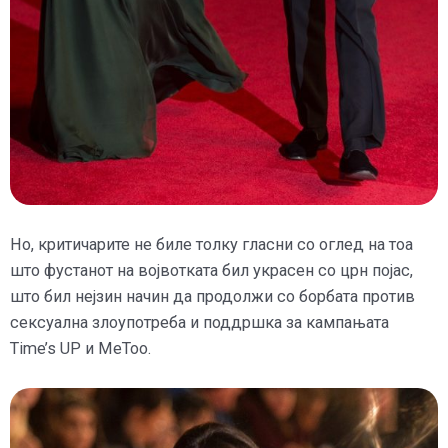
Но, критичарите не биле толку гласни со оглед на тоа
што фустанот на војвотката бил украсен со црн појас,
што бил нејзин начин да продолжи со борбата против
сексуална злоупотреба и поддршка за кампањата
Time’s UP и MeToo.