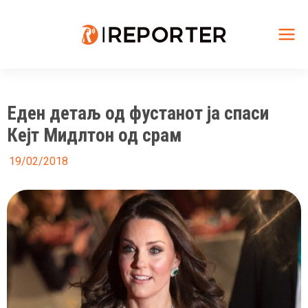
Skip
to
content
Mai
Me
Еден детаљ од фустанот ја спаси
Кејт Мидлтон од срам
19/02/2018