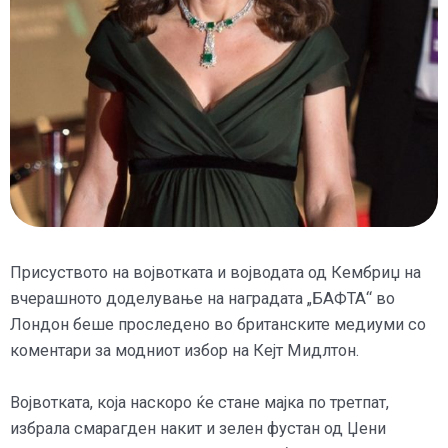
Присуството на војвотката и војводата од Кембриџ на
вчерашното доделување на наградата „БАФТА“ во
Лондон беше проследено во британските медиуми со
коментари за модниот избор на Кејт Мидлтон.
Војвотката, која наскоро ќе стане мајка по третпат,
избрала смарагден накит и зелен фустан од Џени