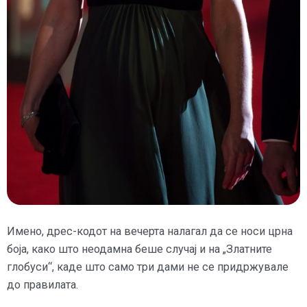
Имено, дрес-кодот на вечерта налагал да се носи црна
боја, како што неодамна беше случај и на „Златните
глобуси“, каде што само три дами не се придржувале
до правилата.