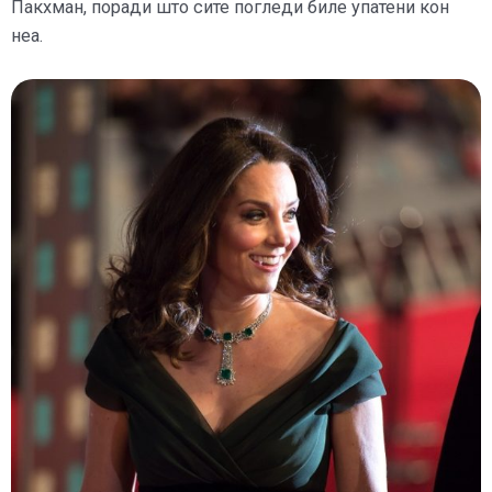
Пакхман, поради што сите погледи биле упатени кон
неа.