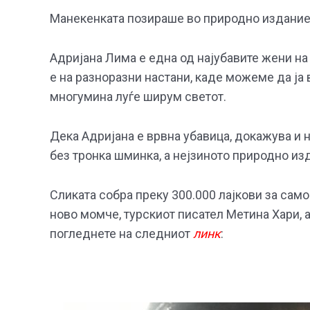
Манекенката позираше во природно издание,
Адријана Лима е една од најубавите жени на 
е на разноразни настани, каде можеме да ја 
многумина луѓе ширум светот.
Дека Адријана е врвна убавица, докажува и н
без тронка шминка, а нејзиното природно из
Сликата собра преку 300.000 лајкови за само
ново момче, турскиот писател Метина Хари, 
погледнете на следниот
линк
: