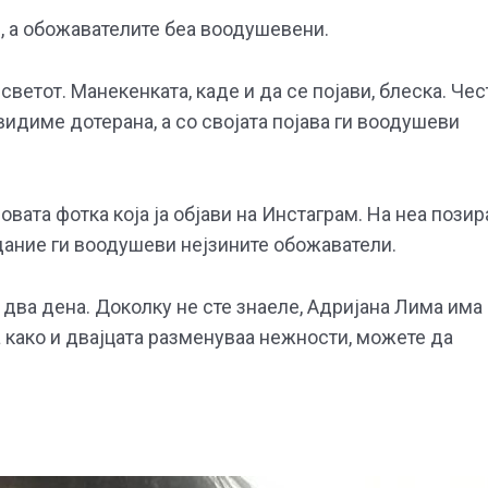
 а обожавателите беа воодушевени.
светот. Манекенката, каде и да се појави, блеска. Чес
видиме дотерана, а со својата појава ги воодушеви
овата фотка која ја објави на Инстаграм. На неа позир
дание ги воодушеви нејзините обожаватели.
 два дена. Доколку не сте знаеле, Адријана Лима има
а како и двајцата разменуваа нежности, можете да